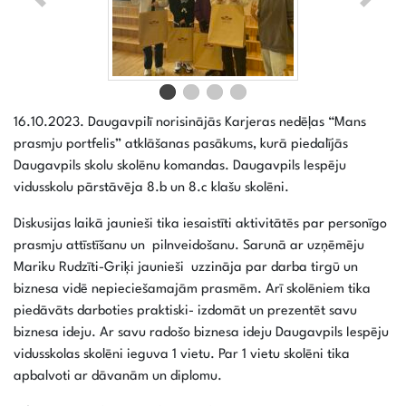
16.10.2023. Daugavpilī norisinājās Karjeras nedēļas “Mans
prasmju portfelis” atklāšanas pasākums, kurā piedalījās
Daugavpils skolu skolēnu komandas. Daugavpils Iespēju
vidusskolu pārstāvēja 8.b un 8.c klašu skolēni.
Diskusijas laikā jaunieši tika iesaistīti aktivitātēs par personīgo
prasmju attīstīšanu un pilnveidošanu. Sarunā ar uzņēmēju
Mariku Rudzīti-Griķi jaunieši uzzināja par darba tirgū un
biznesa vidē nepieciešamajām prasmēm. Arī skolēniem tika
piedāvāts darboties praktiski- izdomāt un prezentēt savu
biznesa ideju. Ar savu radošo biznesa ideju Daugavpils Iespēju
vidusskolas skolēni ieguva 1 vietu. Par 1 vietu skolēni tika
apbalvoti ar dāvanām un diplomu.