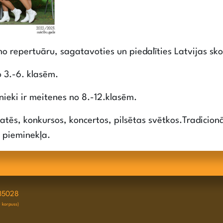
 repertuāru, sagatavoties un piedalīties Latvijas sko
o 3.-6. klasēm.
bnieki ir meitenes no 8.-12.klasēm.
atēs, konkursos, koncertos, pilsētas svētkos.Tradicionā
s pieminekļa.
35028
D korpuss)