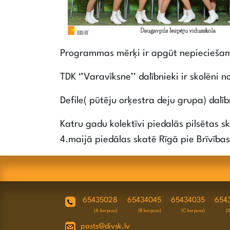
Programmas mērķi ir apgūt nepieciešamo
TDK ‘’Varavīksne’’ dalībnieki ir skolēni n
Defile( pūtēju orķestra deju grupa) dalī
Katru gadu kolektīvi piedalās pilsētas sk
4.maijā piedālas skatē Rīgā pie Brīvība
65435028
65434045
65434035
654
(A korpuss)
(B korpuss)
(C korpuss)
(
pasts@divsk.lv