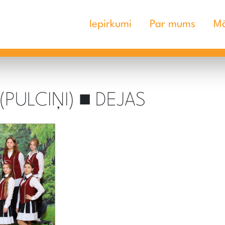
Iepirkumi
Par mums
Mā
(PULCIŅI) ■ DEJAS