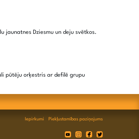
lu jaunatnes Dziesmu un deju svētkos.
li pūtēju orķestris ar defilē grupu
Iepirkumi
Piekļustamības paziņojums