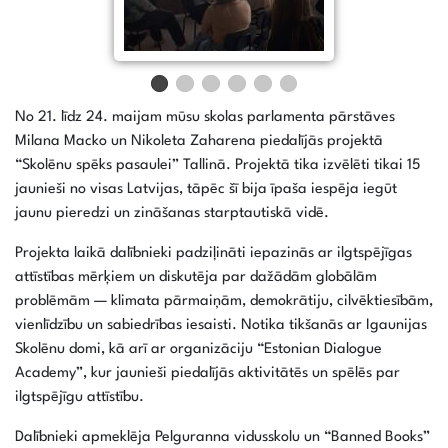
No 21. līdz 24. maijam mūsu skolas parlamenta pārstāves
Milana Macko un Nikoleta Zaharena piedalījās projektā
“Skolēnu spēks pasaulei” Tallinā. Projektā tika izvēlēti tikai 15
jaunieši no visas Latvijas, tāpēc šī bija īpaša iespēja iegūt
jaunu pieredzi un zināšanas starptautiskā vidē.
Projekta laikā dalībnieki padziļināti iepazinās ar ilgtspējīgas
attīstības mērķiem un diskutēja par dažādām globālām
problēmām — klimata pārmaiņām, demokrātiju, cilvēktiesībām,
vienlīdzību un sabiedrības iesaisti. Notika tikšanās ar Igaunijas
Skolēnu domi, kā arī ar organizāciju “Estonian Dialogue
Academy”, kur jaunieši piedalījās aktivitātēs un spēlēs par
ilgtspējīgu attīstību.
Dalībnieki apmeklēja Pelguranna vidusskolu un “Banned Books”