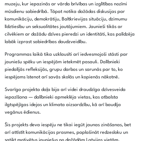
muzeju, kur iepazinās ar vārda brīvības un izglītības nozīmi
mūsdienu sabiedrībā. Tāpat notika dažādas diskusijas par
komunikāciju, demokrātiju, Baltkrievijas situāciju, dzimumu
līdztiesību un seksualitātes jautājumiem. Jaunieši tikās ar
cilvēkiem ar dažādu dzīves pieredzi un identitāti, kas palīdzēja
labāk izprast sabiedrības daudzveidību.
Programmas laikā tika uzklausīti arī iedvesmojoši stāsti par
jauniešu spēku un iespējām ietekmēt pasauli. Dalībnieki
piedalījās refleksijās, grupu darbos un sarunās par to, ko
iespējams īstenot arī savās skolās un kopienās nākotnē.
Svarīga projekta daļa bija arī videi draudzīga dzīvesveida
iepazīšana — dalībnieki apmeklēja vietas, kas atbalsta
ilgtspējīgas idejas un klimata aizsardzību, kā arī baudīja
vegānus ēdienus.
Šis projekts deva iespēju ne tikai iegūt jaunas zināšanas, bet
arī attīstīt komunikācijas prasmes, paplašināt redzesloku un
satikt motivētus jauniešus no dažādām Latvijas vietām.