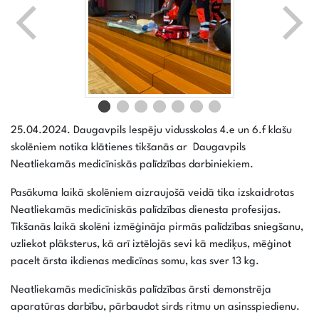
25.04.2024. Daugavpils Iespēju vidusskolas 4.e un 6.f klašu
skolēniem notika klātienes tikšanās ar Daugavpils
Neatliekamās medicīniskās palīdzības darbiniekiem.
Pasākuma laikā skolēniem aizraujošā veidā tika izskaidrotas
Neatliekamās medicīniskās palīdzības dienesta profesijas.
Tikšanās laikā skolēni izmēģināja pirmās palīdzības sniegšanu,
uzliekot plāksterus, kā arī iztēlojās sevi kā mediķus, mēģinot
pacelt ārsta ikdienas medicīnas somu, kas sver 13 kg.
Neatliekamās medicīniskās palīdzības ārsti demonstrēja
aparatūras darbību, pārbaudot sirds ritmu un asinsspiedienu.