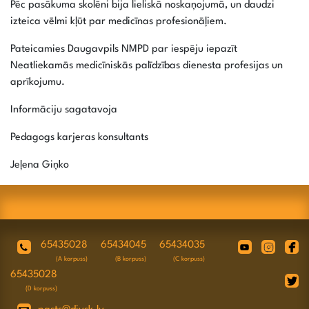
Pēc pasākuma skolēni bija lieliskā noskaņojumā, un daudzi
izteica vēlmi kļūt par medicīnas profesionāļiem.
Pateicamies Daugavpils NMPD par iespēju iepazīt
Neatliekamās medicīniskās palīdzības dienesta profesijas un
aprīkojumu.
Informāciju sagatavoja
Pedagogs karjeras konsultants
Jeļena Giņko
65435028
65434045
65434035
(A korpuss)
(B korpuss)
(C korpuss)
65435028
(D korpuss)