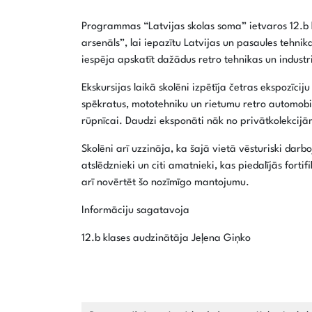
Programmas “Latvijas skolas soma” ietvaros 12.b k
arsenāls”, lai iepazītu Latvijas un pasaules tehnik
iespēja apskatīt dažādus retro tehnikas un industr
Ekskursijas laikā skolēni izpētīja četras ekspozīc
spēkratus, mototehniku un rietumu retro automob
rūpnīcai. Daudzi eksponāti nāk no privātkolekcijām
Skolēni arī uzzināja, ka šajā vietā vēsturiski dar
atslēdznieki un citi amatnieki, kas piedalījās fort
arī novērtēt šo nozīmīgo mantojumu.
Informāciju sagatavoja
12.b klases audzinātāja Jeļena Giņko