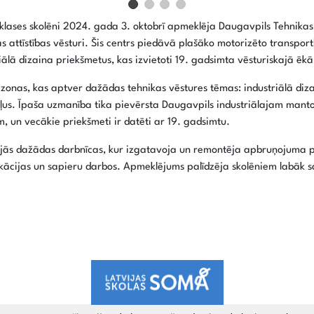
lases skolēni 2024. gada 3. oktobrī apmeklēja Daugavpils Tehnikas 
as attīstības vēsturi. Šis centrs piedāvā plašāko motorizēto transport
iālā dizaina priekšmetus, kas izvietoti 19. gadsimta vēsturiskajā ēkā
iju zonas, kas aptver dažādas tehnikas vēstures tēmas: industriālā di
iļus. Īpaša uzmanība tika pievērsta Daugavpils industriālajam man
, un vecākie priekšmeti ir datēti ar 19. gadsimtu.
bojās dažādas darbnīcas, kur izgatavoja un remontēja apbruņojuma pr
ifikācijas un sapieru darbos. Apmeklējums palīdzēja skolēniem labāk s