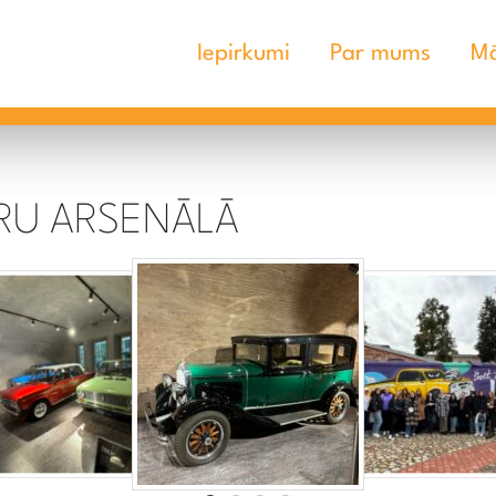
Iepirkumi
Par mums
Mā
ERU ARSENĀLĀ