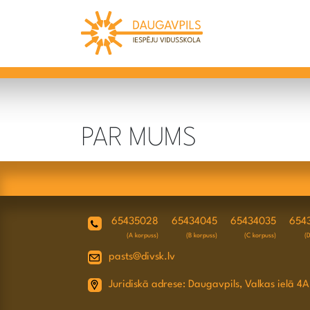
PAR MUMS
65435028
65434045
65434035
654
(A korpuss)
(B korpuss)
(C korpuss)
(
pasts@divsk.lv
Juridiskā adrese: Daugavpils, Valkas ielā 4A