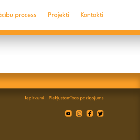
cību process
Projekti
Kontakti
Iepirkumi
Piekļustamības paziņojums