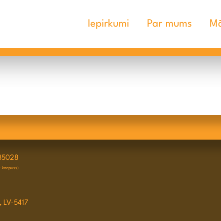
Iepirkumi
Par mums
Mā
35028
D korpuss)
, LV-5417