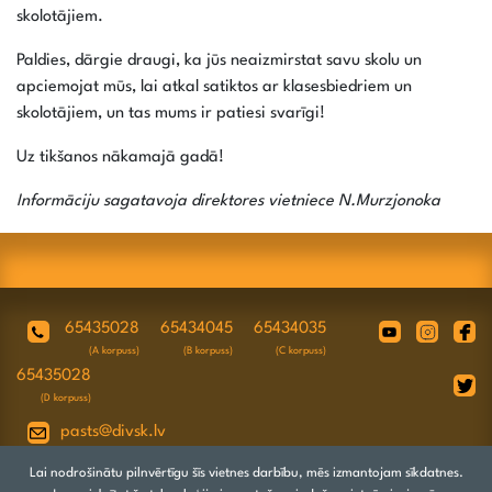
skolotājiem.
Paldies, dārgie draugi, ka jūs neaizmirstat savu skolu un
apciemojat mūs, lai atkal satiktos ar klasesbiedriem un
skolotājiem, un tas mums ir patiesi svarīgi!
Uz tikšanos nākamajā gadā!
Informāciju sagatavoja direktores vietniece N.Murzjonoka
65435028
65434045
65434035
(A korpuss)
(B korpuss)
(C korpuss)
65435028
(D korpuss)
pasts@divsk.lv
Juridiskā adrese: Daugavpils, Valkas ielā
Lai nodrošinātu pilnvērtīgu šīs vietnes darbību, mēs izmantojam sīkdatnes.