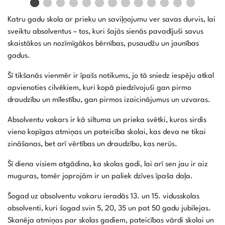
Katru gadu skola ar prieku un saviļņojumu ver savas durvis, lai
sveiktu absolventus – tos, kuri šajās sienās pavadījuši savus
skaistākos un nozīmīgākos bērnības, pusaudžu un jaunības
gadus.
Šī tikšanās vienmēr ir īpašs notikums, jo tā sniedz iespēju atkal
apvienoties cilvēkiem, kuri kopā piedzīvojuši gan pirmo
draudzību un mīlestību, gan pirmos izaicinājumus un uzvaras.
Absolventu vakars ir kā siltuma un prieka svētki, kuros sirdis
vieno kopīgas atmiņas un pateicība skolai, kas deva ne tikai
zināšanas, bet arī vērtības un draudzību, kas nerūs.
Šī diena visiem atgādina, ka skolas gadi, lai arī sen jau ir aiz
muguras, tomēr joprojām ir un paliek dzīves īpaša daļa.
Šogad uz absolventu vakaru ieradās 13. un 15. vidusskolas
absolventi, kuri šogad svin 5, 20, 35 un pat 50 gadu jubilejas.
Skanēja atmiņas par skolas gadiem, pateicības vārdi skolai un