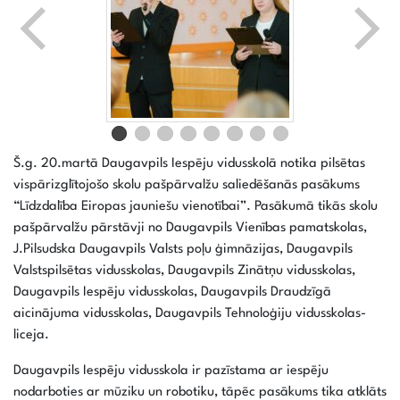
Š.g. 20.martā Daugavpils Iespēju vidusskolā notika pilsētas
vispārizglītojošo skolu pašpārvalžu saliedēšanās pasākums
“Līdzdalība Eiropas jauniešu vienotībai”. Pasākumā tikās skolu
pašpārvalžu pārstāvji no Daugavpils Vienības pamatskolas,
J.Pilsudska Daugavpils Valsts poļu ģimnāzijas, Daugavpils
Valstspilsētas vidusskolas, Daugavpils Zinātņu vidusskolas,
Daugavpils Iespēju vidusskolas, Daugavpils Draudzīgā
aicinājuma vidusskolas, Daugavpils Tehnoloģiju vidusskolas-
liceja.
Daugavpils Iespēju vidusskola ir pazīstama ar iespēju
nodarboties ar mūziku un robotiku, tāpēc pasākums tika atklāts