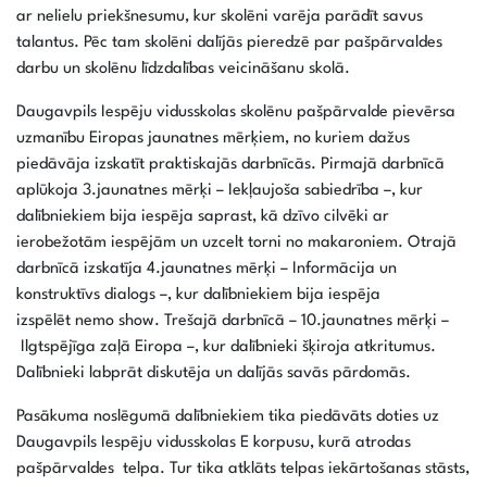
ar nelielu priekšnesumu, kur skolēni varēja parādīt savus
talantus. Pēc tam skolēni dalījās pieredzē par pašpārvaldes
darbu un skolēnu līdzdalības veicināšanu skolā.
Daugavpils Iespēju vidusskolas skolēnu pašpārvalde pievērsa
uzmanību Eiropas jaunatnes mērķiem, no kuriem dažus
piedāvāja izskatīt praktiskajās darbnīcās. Pirmajā darbnīcā
aplūkoja 3.jaunatnes mērķi – Iekļaujoša sabiedrība –, kur
dalībniekiem bija iespēja saprast, kā dzīvo cilvēki ar
ierobežotām iespējām un uzcelt torni no makaroniem. Otrajā
darbnīcā izskatīja 4.jaunatnes mērķi – Informācija un
konstruktīvs dialogs –, kur dalībniekiem bija iespēja
izspēlēt nemo show. Trešajā darbnīcā – 10.jaunatnes mērķi –
Ilgtspējīga zaļā Eiropa –, kur dalībnieki šķiroja atkritumus.
Dalībnieki labprāt diskutēja un dalījās savās pārdomās.
Pasākuma noslēgumā dalībniekiem tika piedāvāts doties uz
Daugavpils Iespēju vidusskolas E korpusu, kurā atrodas
pašpārvaldes telpa. Tur tika atklāts telpas iekārtošanas stāsts,