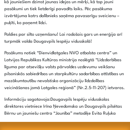
kā jauniešiem dzimst jaunas idejas un mērķi, kā top jauni
pasākumi un tiek lietderīgi pavadīts laiks. Pēc pasākuma
izvērtējuma katrs dalībnieks saņēma pavasarīgu sveicienu –
puķīti, ko paņemt līdzi.
Paldies par silto uzņemšanu! Lai radošais gars un enerģija arī
turpmāk valda Daugavpils Iespēju vidusskolā!
Pasākums notiek “Dienvidlatgales NVO atbalsta centra” un
Latvijas Republikas Kultūras ministrija noslēgtā “Līdzdarbības
līguma par atsevišķu valsts pārvaldes uzdevumu veikšanu
pilsoniskās sabiedrības un starpkultūru sadarbības attīstības un
mazākumtautību nevalstisko organizāciju līdzdalības
veicināšanas jomā Latgales reģionā” (Nr.2.5-11-207) ietvaros.
Informāciju sagatavoja:Daugavpils Iespēju vidusskolas
direktores vietniece Irīna Ņevedomska un Daugavpils pilsētas
Bērnu un jauniešu centra “Jaunība” metodiķe Evita Ruļuka