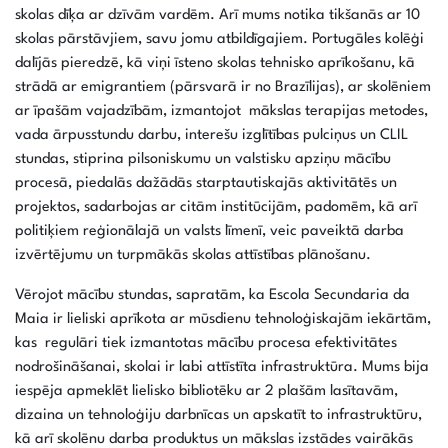
skolas dīķa ar dzīvām vardēm. Arī mums notika tikšanās ar 10
skolas pārstāvjiem, savu jomu atbildīgajiem. Portugāles kolēģi
dalījās pieredzē, kā viņi īsteno skolas tehnisko aprīkošanu, kā
strādā ar emigrantiem (pārsvarā ir no Brazīlijas), ar skolēniem
ar īpašām vajadzībām, izmantojot mākslas terapijas metodes,
vada ārpusstundu darbu, interešu izglītības pulciņus un CLIL
stundas, stiprina pilsoniskumu un valstisku apziņu mācību
procesā, piedalās dažādās starptautiskajās aktivitātēs un
projektos, sadarbojas ar citām institūcijām, padomēm, kā arī
politiķiem reģionālajā un valsts līmenī, veic paveiktā darba
izvērtējumu un turpmākās skolas attīstības plānošanu.
Vērojot mācību stundas, sapratām, ka Escola Secundaria da
Maia ir lieliski aprīkota ar mūsdienu tehnoloģiskajām iekārtām,
kas regulāri tiek izmantotas mācību procesa efektivitātes
nodrošināšanai, skolai ir labi attīstīta infrastruktūra. Mums bija
iespēja apmeklēt lielisko bibliotēku ar 2 plašām lasītavām,
dizaina un tehnoloģiju darbnīcas un apskatīt to infrastruktūru,
kā arī skolēnu darba produktus un mākslas izstādes vairākās