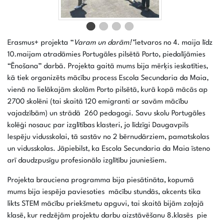
Erasmus+ projekta “
Varam un darām!”
ietvaros no 4. maija līdz
10.maijam atradāmies Portugāles pilsētā Porto, piedalījāmies
“Ēnošana” darbā. Projekta gaitā mums bija mērķis ieskatīties,
kā tiek organizēts mācību process Escola Secundaria da Maia,
vienā no lielākajām skolām Porto pilsētā, kurā kopā mācās ap
2700 skolēni (tai skaitā 120 emigranti ar savām mācību
vajadzībām) un strādā 260 pedagogi. Savu skolu Portugāles
kolēģi nosauc par izglītības klasteri, jo līdzīgi Daugavpils
Iespēju vidusskolai, tā sastāv no 2 bērnudārziem, pamatskolas
un vidusskolas. Jāpiebilst, ka Escola Secundaria da Maia īsteno
arī daudzpusīgu profesionālo izglītību jauniešiem.
Projekta brauciena programma bija piesātināta, kopumā
mums bija iespēja paviesoties mācību stundās, akcents tika
likts STEM mācību priekšmetu apguvi, tai skaitā bijām zaļajā
klasē, kur redzējām projektu darbu aizstāvēšanu 8.klasēs pie