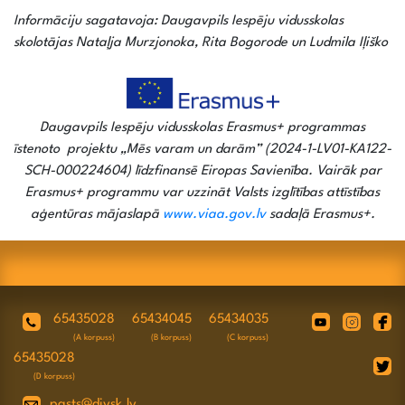
Informāciju sagatavoja: Daugavpils Iespēju vidusskolas
skolotājas Nataļja Murzjonoka, Rita Bogorode un Ludmila Iļiško
Daugavpils Iespēju vidusskolas Erasmus+ programmas
īstenoto projektu „Mēs varam un darām” (2024-1-LV01-KA122-
SCH-000224604) līdzfinansē Eiropas Savienība. Vairāk par
Erasmus+ programmu var uzzināt Valsts izglītības attīstības
aģentūras mājaslapā
www.viaa.gov.lv
sadaļā Erasmus+.
65435028
65434045
65434035
(A korpuss)
(B korpuss)
(C korpuss)
65435028
(D korpuss)
pasts@divsk.lv