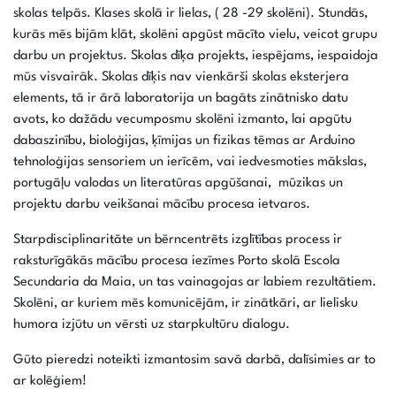
skolas telpās. Klases skolā ir lielas, ( 28 -29 skolēni). Stundās,
kurās mēs bijām klāt, skolēni apgūst mācīto vielu, veicot grupu
darbu un projektus. Skolas dīķa projekts, iespējams, iespaidoja
mūs visvairāk. Skolas dīķis nav vienkārši skolas eksterjera
elements, tā ir ārā laboratorija un bagāts zinātnisko datu
avots, ko dažādu vecumposmu skolēni izmanto, lai apgūtu
dabaszinību, bioloģijas, ķīmijas un fizikas tēmas ar Arduino
tehnoloģijas sensoriem un ierīcēm, vai iedvesmoties mākslas,
portugāļu valodas un literatūras apgūšanai, mūzikas un
projektu darbu veikšanai mācību procesa ietvaros.
Starpdisciplinaritāte un bērncentrēts izglītības process ir
raksturīgākās mācību procesa iezīmes Porto skolā Escola
Secundaria da Maia, un tas vainagojas ar labiem rezultātiem.
Skolēni, ar kuriem mēs komunicējām, ir zinātkāri, ar lielisku
humora izjūtu un vērsti uz starpkultūru dialogu.
Gūto pieredzi noteikti izmantosim savā darbā, dalīsimies ar to
ar kolēģiem!