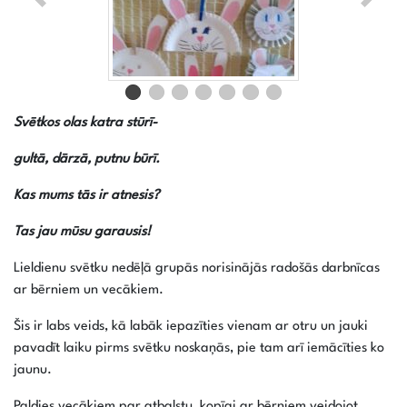
Svētkos olas katra stūrī-
gultā, dārzā, putnu būrī.
Kas mums tās ir atnesis?
Tas jau mūsu garausis!
Lieldienu svētku nedēļā grupās norisinājās radošās darbnīcas
ar bērniem un vecākiem.
Šis ir labs veids, kā labāk iepazīties vienam ar otru un jauki
pavadīt laiku pirms svētku noskaņās, pie tam arī iemācīties ko
jaunu.
Paldies vecākiem par atbalstu, kopīgi ar bērniem veidojot