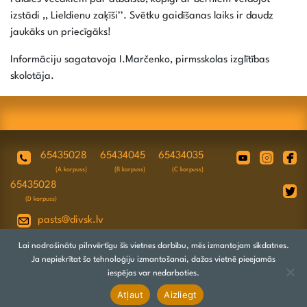
izstādi ,, Lieldienu zaķīši’’. Svētku gaidīšanas laiks ir daudz
jaukāks un priecīgāks!
Informāciju sagatavoja I.Marčenko, pirmsskolas izglītības
skolotāja.
65435028
65434045
65434035
(A korpuss)
(B korpuss)
(C korpuss)
65435028
(D korpuss)
pasts@divsk.lv
Juridiskā adrese: Daugavpils, Valkas ielā
Lai nodrošinātu pilnvērtīgu šīs vietnes darbību, mēs izmantojam sīkdatnes.
4A, LV-5417
Ja nepiekrītat šo tehnoloģiju izmantošanai, dažas vietnē pieejamās
iespējas var nedarboties.
Atļaut
Aizliegt