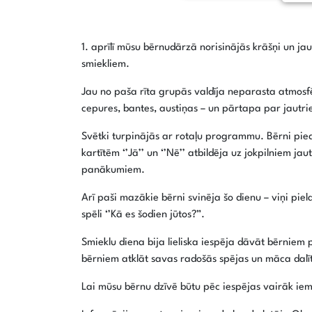
1. aprīlī mūsu bērnudārzā norisinājās krāšņi un jau
smiekliem.
Jau no paša rīta grupās valdīja neparasta atmosfēr
cepures, bantes, austiņas – un pārtapa par jautri
Svētki turpinājās ar rotaļu programmu. Bērni pieda
kartītēm ‘’Jā’’ un ‘’Nē’’ atbildēja uz jokpilniem 
panākumiem.
Arī paši mazākie bērni svinēja šo dienu – viņi pie
spēli ‘’Kā es šodien jūtos?”.
Smieklu diena bija lieliska iespēja dāvāt bērniem 
bērniem atklāt savas radošās spējas un māca dalī
Lai mūsu bērnu dzīvē būtu pēc iespējas vairāk iem