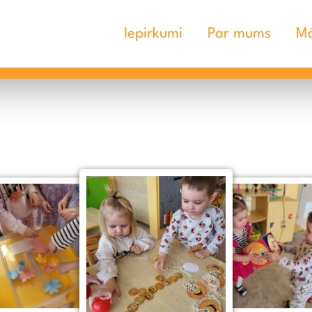
Iepirkumi
Par mums
Mā