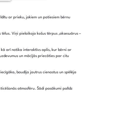
ildītu ar prieku, jokiem un patiesiem bērnu
tēlus. Viņi pielaikoja košus tērpus ,aksesuārus –
ā arī notika interaktīvs aplis, kur bērni ar
s uzdevumus un mācījās priecāties par citu
riecīgāka, baudīja jautrus cienastus un spēlēja
 uzticēšanās atmosfēru. Šādi pasākumi palīdz