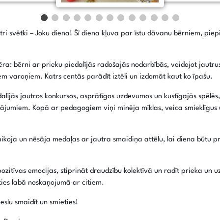
tri svētki – Joku diena! Šī diena kļuva par īstu dāvanu bērniem, piep
a: bērni ar prieku piedalījās radošajās nodarbībās, veidojot jautrus 
em varoņiem. Katrs centās parādīt iztēli un izdomāt kaut ko īpašu.
lījās jautros konkursos, asprātīgos uzdevumos un kustīgajās spēlēs, k
jautājumiem. Kopā ar pedagogiem viņi minēja mīklas, veica smieklīgu
laikoja un nēsāja medaļas ar jautra smaidiņa attēlu, lai diena būtu p
pozitīvas emocijas, stiprināt draudzību kolektīvā un radīt prieka un
ties labā noskaņojumā ar citiem.
eslu smaidīt un smieties!