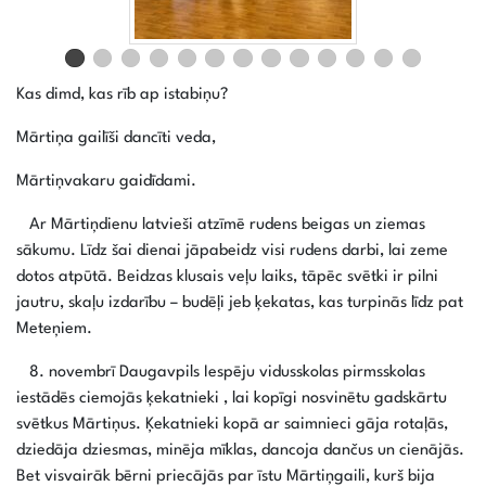
Kas dimd, kas rīb ap istabiņu?
Mārtiņa gailīši dancīti veda,
Mārtiņvakaru gaidīdami.
Ar Mārtiņdienu latvieši atzīmē rudens beigas un ziemas
sākumu. Līdz šai dienai jāpabeidz visi rudens darbi, lai zeme
dotos atpūtā. Beidzas klusais veļu laiks, tāpēc svētki ir pilni
jautru, skaļu izdarību – budēļi jeb ķekatas, kas turpinās līdz pat
Meteņiem.
8. novembrī Daugavpils Iespēju vidusskolas pirmsskolas
iestādēs ciemojās ķekatnieki , lai kopīgi nosvinētu gadskārtu
svētkus Mārtiņus. Ķekatnieki kopā ar saimnieci gāja rotaļās,
dziedāja dziesmas, minēja mīklas, dancoja dančus un cienājās.
Bet visvairāk bērni priecājās par īstu Mārtiņgaili, kurš bija