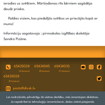
ieradies uz svētkiem. Mārtiņdienas rīts bērniem sagādāja
daudz prieka.
Paldies visiem, kas piedalījās svētkos un priecājās kopā ar
mums!
Informāciju sagatavoja : pirmsskolas izglītības skolotāja
Sandra Pizāne.
65435028
65434045
65434035
(A korpuss)
(B korpuss)
(C korpuss)
65435028
(D korpuss)
pasts@divsk.lv
Juridiskā adrese: Daugavpils, Valkas ielā
Lai nodrošinātu pilnvērtīgu šīs vietnes darbību, mēs izmantojam sīkdatnes.
4A, LV-5417
Ja nepiekrītat šo tehnoloģiju izmantošanai, dažas vietnē pieejamās