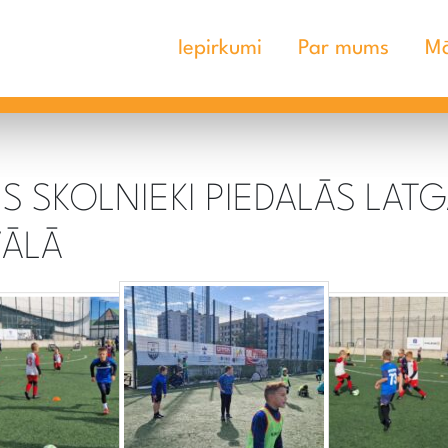
Iepirkumi
Par mums
Mā
S SKOLNIEKI PIEDALĀS LAT
VĀLĀ