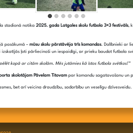
la stadionā notika
2025. gada Latgales skolu futbola 3×3 festivāls
, 
 šajā pasākumā –
mūsu skolu pārstāvēja trīs komandas
. Dalībnieki ar l
izskatījās ļoti pārliecinoši un iespaidīgi, ar prieku baudot futbola sv
 spēlēt kopā ar citām skolām. Mēs jutāmies kā īstos futbola svētkos!”
 sporta skolotājam Pāvelam Titovam
par komandu sagatavošanu un pa
asmes, bet arī veicina draudzību, sadarbību un veselīgu dzīvesveidu.