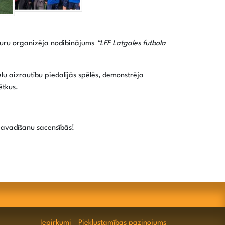
kuru organizēja nodibinājums
“LFF Latgales futbola
ielu aizrautību piedalījās spēlēs, demonstrēja
ētkus.
vadīšanu sacensībās!
Iepirkumi
Piekļustamības paziņojums