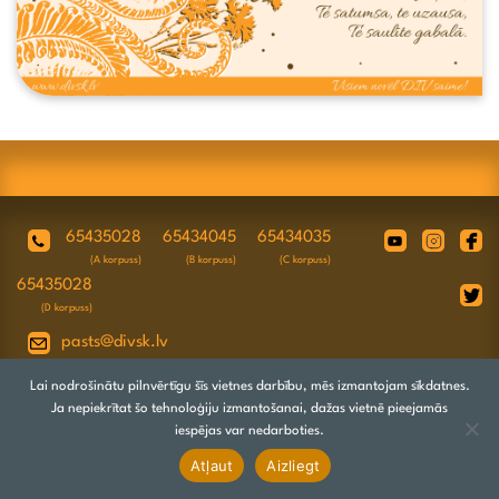
65435028
65434045
65434035
(A korpuss)
(B korpuss)
(C korpuss)
65435028
(D korpuss)
pasts@divsk.lv
Juridiskā adrese: Daugavpils, Valkas ielā
Lai nodrošinātu pilnvērtīgu šīs vietnes darbību, mēs izmantojam sīkdatnes.
4A, LV-5417
Ja nepiekrītat šo tehnoloģiju izmantošanai, dažas vietnē pieejamās
iespējas var nedarboties.
Atļaut
Aizliegt