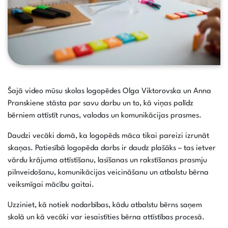
Šajā video mūsu skolas logopēdes Olga Viktorovska un Anna
Pranskiene stāsta par savu darbu un to, kā viņas palīdz
bērniem attīstīt runas, valodas un komunikācijas prasmes.
Daudzi vecāki domā, ka logopēds māca tikai pareizi izrunāt
skaņas. Patiesībā logopēda darbs ir daudz plašāks – tas ietver
vārdu krājuma attīstīšanu, lasīšanas un rakstīšanas prasmju
pilnveidošanu, komunikācijas veicināšanu un atbalstu bērna
veiksmīgai mācību gaitai.
Uzziniet, kā notiek nodarbības, kādu atbalstu bērns saņem
skolā un kā vecāki var iesaistīties bērna attīstības procesā.