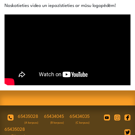
Noskatieties video un iepazīstieties ar mūsu logopēdēm!
65435028
65434045
65434035
(A korpuss)
(B korpuss)
(C korpuss)
65435028