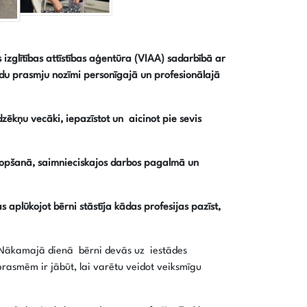
s izglītības attīstības aģentūra (VIAA) sadarbībā ar
žādu prasmju nozīmi personīgajā un profesionālajā
dzēkņu vecāki, iepazīstot un aicinot pie sevis
uzkopšanā, saimnieciskajos darbos pagalmā un
 aplūkojot bērni stāstīja kādas profesijas pazīst,
s. Nākamajā dienā bērni devās uz iestādes
asmēm ir jābūt, lai varētu veidot veiksmīgu