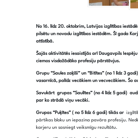
No 16. līdz 20. oktobrim, Latvijas izglītības iestā
pilsētu un novadu izglītības iestādēm. Šī gada Ka
attīstībā.
Šajās aktivitātēs iesaistījās arī Daugavpils Iespēj
ciemos visdažādāko profesiju pārstāvjus.
Grupu “Saules zaķīši” un “Bitītes” (no 1 līdz 3 g
vasarnīcā, palīdz vecākiem un vecvecākiem. Šo a
Savukārt grupas “Saulītes” (no 4 līdz 5 gadi) audz
par ko strādā viņu vecāki.
Grupas “Puķītes” ( no 5 līdz 6 gadi) tikās ar
izglī
pārtikas bloku un iepazina pavāra profesiju. Ne
karjeru un sasniegt veiksmīgu rezultātu.