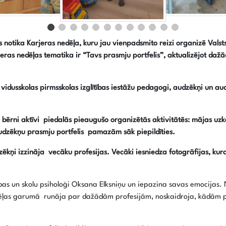
dēs notika Karjeras nedēļa, kuru jau vienpadsmito reizi organizē Valst
rjeras nedēļas tematika ir “Tavs prasmju portfelis”, aktualizējot da
u vidusskolas pirmsskolas izglītības iestāžu pedagogi, audzēkņi un au
adi) bērni aktīvi piedalās pieaugušo organizētās aktivitātēs: mājas 
udzēkņu prasmju portfelis pamazām sāk piepildīties.
ēkņi izzināja vecāku profesijas. Vecāki iesniedza fotogrāfijas, kuras
tības un skolu psiholoģi Oksana Elksniņu un iepazina savas emocija
dēļas garumā runāja par dažādām profesijām, noskaidroja, kādām pr