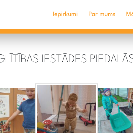
Iepirkumi
Par mums
Mā
GLĪTĪBAS IESTĀDES PIEDAL