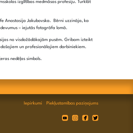
sskolas izglītības medmāsas profesiju. Turklāt
āfe Anastasija Jakubovska. Bērni uzzināja, ka
uzdevumus – iejutās fotogrāfa lomā.
fesijas no visdažādākajām pusēm. Gribam izteikt
došajiem un profesionālajiem darbiniekiem.
eras nedēļas simbols.
Iepirkumi
Piekļustamības paziņojums