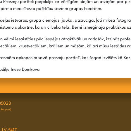
 Prasmju portfeli piepildīja ar vērtīgām idejām un atziņām par pirm
t pirmo medicīnisko palīdzību saviem grupas biedriem.
dēļas ietvaros, grupā ciemojās jauka, atsaucīga, ļoti mīloša fotogr
skaistumu apkārtnē, kā arī cilvēka tēlā. Bērni izmēģināja praktiskus 
vēlmi iesaistīties pēc iespējas atraktīvāk un radošāk, izzināt pro
ākiem, krustvecākiem, brāļiem un māsām, kā arī mūsu iestādes ra
asmēm apkoposim savā prasmju portfelī, kas šogad izvēlēts kā Karj
etodiķe Inese Domkova
35028
D korpuss)
, LV-5417