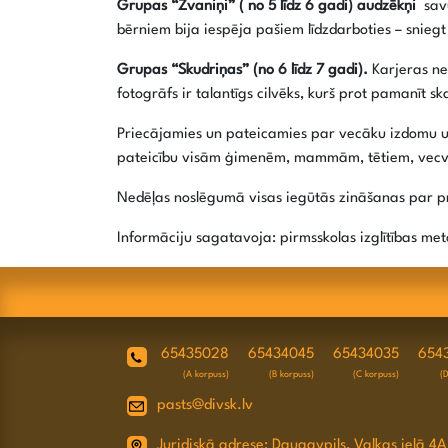
Grupas “Zvaniņi”
( no 5 līdz 6 gadi)
audzēkņi
savu
bērniem bija iespēja pašiem līdzdarboties – snieg
Grupas “Skudriņas” (no 6 līdz 7 gadi).
Karjeras ne
fotogrāfs ir talantīgs cilvēks, kurš prot pamanīt 
Priecājamies un pateicamies par vecāku izdomu un 
pateicību visām ģimenēm, mammām, tētiem, vecvec
Nedēļas noslēgumā visas iegūtās zināšanas par pr
Informāciju sagatavoja: pirmsskolas izglītības m
65435028
65434045
65434035
654
(A korpuss)
(B korpuss)
(C korpuss)
(
pasts@divsk.lv
Juridiskā adrese: Daugavpils, Valkas ielā 4A