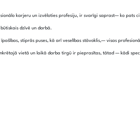
ālo karjeru un izvēloties profesiju, ir svarīgi saprast— ko pats c
, būtiskais dzīvē un darbā.
īpašības, stiprās puses, kā arī veselības stāvoklis,— visas profesionā
nkrētajā vietā un laikā darba tirgū ir pieprasītas, tātad — kādi spe