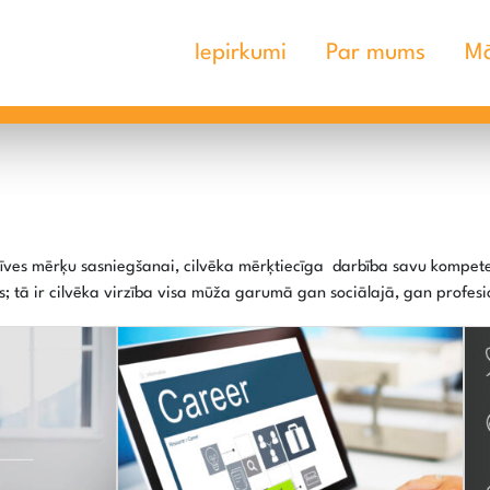
Iepirkumi
Par mums
Mā
dzīves mērķu sasniegšanai, cilvēka mērķtiecīga darbība savu kompe
ss; tā ir cilvēka virzība visa mūža garumā gan sociālajā, gan profes