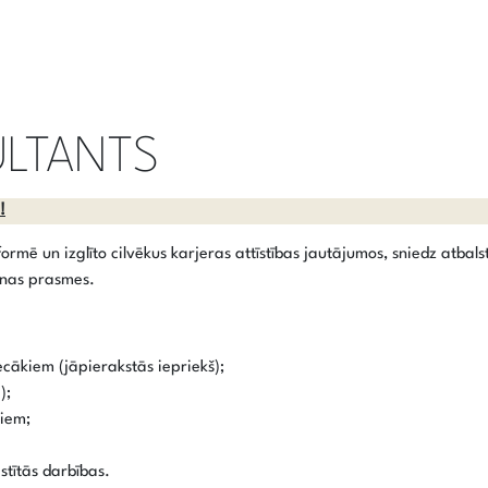
ULTANTS
!
nformē un izglīto cilvēkus karjeras attīstības jautājumos, sniedz atba
šanas prasmes.
ecākiem (jāpierakstās iepriekš);
);
jiem;
stītās darbības.