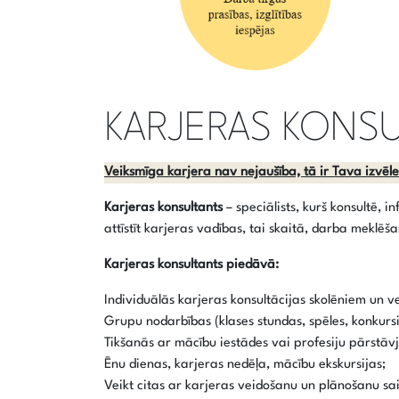
KARJERAS KONS
Veiksmīga karjera nav nejaušība, tā ir Tava izvēle
Karjeras konsultants
– speciālists, kurš konsultē, i
attīstīt karjeras vadības, tai skaitā, darba meklē
Karjeras konsultants piedāvā:
Individuālās karjeras konsultācijas skolēniem un v
Grupu nodarbības (klases stundas, spēles, konkursi
Tikšanās ar mācību iestādes vai profesiju pārstāv
Ēnu dienas, karjeras nedēļa, mācību ekskursijas;
Veikt citas ar karjeras veidošanu un plānošanu sai