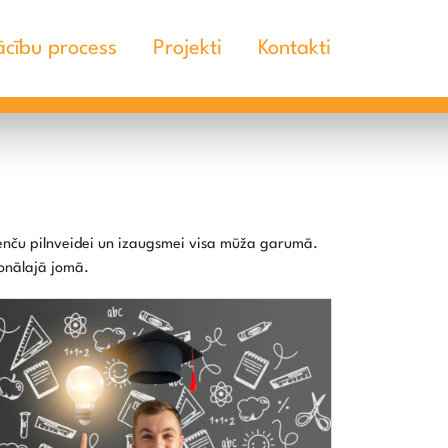
cību process
Projekti
Kontakti
tenču pilnveidei un izaugsmei visa mūža garumā.
ionālajā jomā.