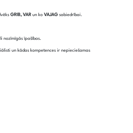
ilvēks
GRIB, VAR
un ko
VAJAG
sabiedrībai.
li nozīmīgās īpašības.
ciālisti un kādas kompetences ir nepieciešamas