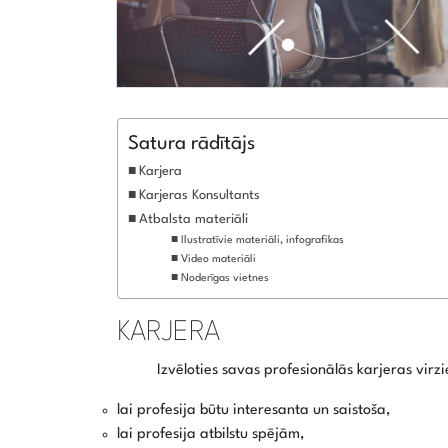
Satura rādītājs
Karjera
Karjeras Konsultants
Atbalsta materiāli
Ilustratīvie materiāli, infografikas
Video materiāli
Noderīgas vietnes
KARJERA
Izvēloties savas profesionālās karjeras virz
lai profesija būtu interesanta un saistoša,
lai profesija atbilstu spējām,