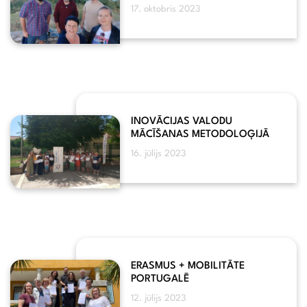
17. oktobris 2023
INOVĀCIJAS VALODU
MĀCĪŠANAS METODOLOĢIJĀ
16. jūlijs 2023
ERASMUS + MOBILITĀTE
PORTUGALĒ
12. jūlijs 2023