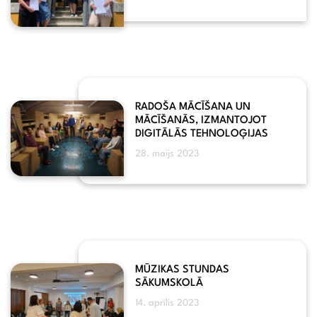
RADOŠA MĀCĪŠANA UN
MĀCĪŠANĀS, IZMANTOJOT
DIGITĀLĀS TEHNOLOĢIJAS
28. maijs 2023
MŪZIKAS STUNDAS
SĀKUMSKOLĀ
14. aprīlis 2023