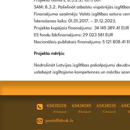
Projekta numurs: 8.3.2.2/16/I/001
SAM: 8.3.2. Palielināt atbalstu vispārējās izglītīb
Finansējuma saņēmējs: Valsts izglītības satura cen
Īstenošanas laiks: 01.01.2017. – 31.12.2023.
Projekta kopējais finansējums: 34 145 389.41 EUR
ES fondu līdzfinansējums: 29 023 581 EUR
Nacionālais publiskais finansējums: 5 121 808.41 
Projekta mērķis
:
Nodrošināt Latvijas izglītības pakalpojumu daudzvei
uzlabojot izglītojamo kompetences un mācību sas
65435028
65434045
65434035
654
(A korpuss)
(B korpuss)
(C korpuss)
(
pasts@divsk.lv