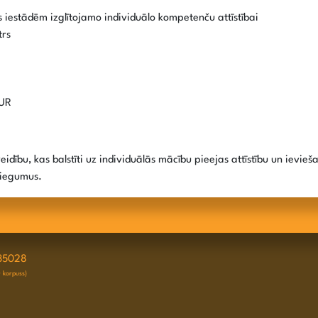
as iestādēm izglītojamo individuālo kompetenču attīstībai
trs
EUR
dību, kas balstīti uz individuālās mācību pieejas attīstību un ievieša
niegumus.
35028
D korpuss)