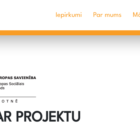
Iepirkumi
Par mums
Mā
AR PROJEKTU