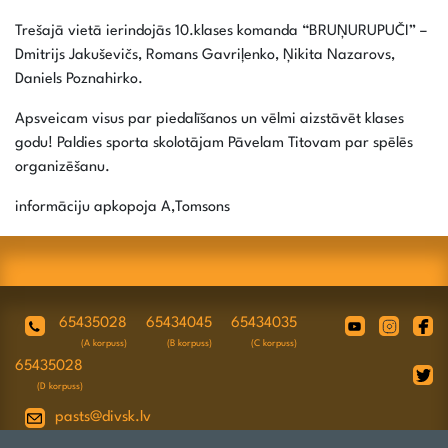
Trešajā vietā ierindojās 10.klases komanda “BRUŅURUPUČI” –
Dmitrijs Jakuševičs, Romans Gavriļenko, Ņikita Nazarovs,
Daniels Poznahirko.
Apsveicam visus par piedalīšanos un vēlmi aizstāvēt klases
godu! Paldies sporta skolotājam Pāvelam Titovam par spēlēs
organizēšanu.
informāciju apkopoja A,Tomsons
65435028
65434045
65434035
(A korpuss)
(B korpuss)
(C korpuss)
65435028
(D korpuss)
pasts@divsk.lv