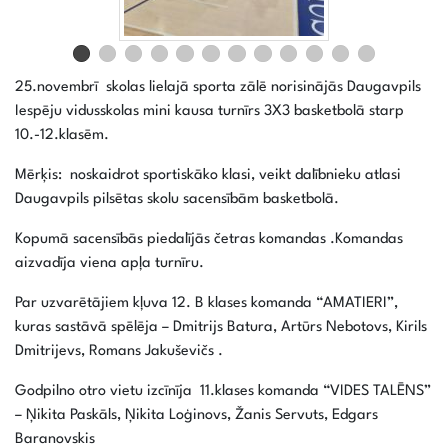
25.novembrī skolas lielajā sporta zālē norisinājās Daugavpils
Iespēju vidusskolas mini kausa turnīrs 3X3 basketbolā starp
10.-12.klasēm.
Mērķis: noskaidrot sportiskāko klasi, veikt dalībnieku atlasi
Daugavpils pilsētas skolu sacensībām basketbolā.
Kopumā sacensībās piedalījās četras komandas .Komandas
aizvadīja viena apļa turnīru.
Par uzvarētājiem kļuva 12. B klases komanda “AMATIERI”,
kuras sastāvā spēlēja – Dmitrijs Batura, Artūrs Nebotovs, Kirils
Dmitrijevs, Romans Jakuševičs .
Godpilno otro vietu izcīnīja 11.klases komanda “VIDES TALĒNS”
– Ņikita Paskāls, Ņikita Loģinovs, Žanis Servuts, Edgars
Baranovskis