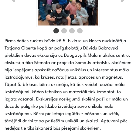
Pirms doties rudens brīvlaikā 5. b klase un klases audzinātāja
Tatjana Ciberte kopā ar palīgskolotāju Dāvidu Babrovski
piektdien devās ekskursijā uz Daugavpils Māla mākslas centru,
ekskursija tika īstenota ar projekta Soma.lv atbalstu. Skolēniem
bija iespējams apskatīt dažādus unikālus un interesantus māla
izstrādājumus, kā krūzes, rotaļlietas, aproces un magnētus.
Tāpat 5. b klases bērni uzzināja, kā tiek veidoti dažādi māla
izstrādājumi, kādas tehnikas un materiāli tiek izmantoti to
izgatavošanai. Ekskursijas noslēgumā skolēni paši ar māla un
dažādu palīgrīku palīdzību izveidoja savu unikālo māla
izstrādājumu. Bērni pielietoja iegūtās zināšanas un iztēli,
tādējādi darbi tapa patiešām unikāli un skaisti. Aptuveni pēc
nedēļas tie tiks izkarsēti būs pieejami skolēniem.