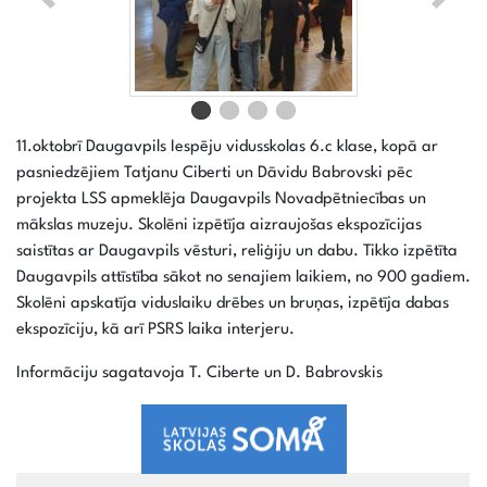
11.oktobrī Daugavpils Iespēju vidusskolas 6.c klase, kopā ar
pasniedzējiem Tatjanu Ciberti un Dāvidu Babrovski pēc
projekta LSS apmeklēja Daugavpils Novadpētniecības un
mākslas muzeju. Skolēni izpētīja aizraujošas ekspozīcijas
saistītas ar Daugavpils vēsturi, reliģiju un dabu. Tikko izpētīta
Daugavpils attīstība sākot no senajiem laikiem, no 900 gadiem.
Skolēni apskatīja viduslaiku drēbes un bruņas, izpētīja dabas
ekspozīciju, kā arī PSRS laika interjeru.
Informāciju sagatavoja T. Ciberte un D. Babrovskis