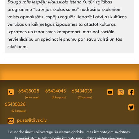
Daugavpils Iespēju vidusskola īsteno
Kultūrizglītības
programmu “Latvijas skolas soma” nodrošina skolēniem
valsts apmaksātu iespēju regulāri iepazīt Latvijas kultūras
vērtības un laikmetīgās izpausmes tā attīstot kultūras
izpratnes un izpausmes kompetenci, mazinot sociālo
nevienlīdzību un spēcinot lepnumu par savu valsti un tās
cilvēkiem.
65435028
65434045
65434035
(A korpuss)
(B korpuss)
(C korpuss)
65435028
(D korpuss)
pasts@divsk.lv
Juridiskā adrese: Daugavpils, Valkas ielā
Lai nodrošinātu pilnvērtīgu šīs vietnes darbību, mēs izmantojam sīkdatnes.
4A, LV-5417
Ja nepiekrītat šo tehnoloģiju izmantošanai, dažas vietnē pieejamās