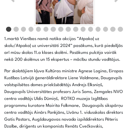
1.martā Vienības namā notika akcijas ”Atpakaļ uz
skolu/Atpakaļ uz universitāti 2024” pasākums, kurā piedalījās
arī mūsu skolas 11.a klases skolēni. Pasākums pulcēja vairāk
nekā 200 skolēnus un 15 ekspertus – mācību stundu vadītājus.
Par skolotājiem kļuva Kultūras ministre Agnese Logina, Eiropas
Kustības Latvijā ģenerāldirektore Liene Valdmane, Daugavpils
valstspilsētas domes priekšsēdētājs Andrejs Elksniņš,
Daugavpils Universitātes profesors Juris Soms, Zemgales NVO
centra vadītājs Uldis Dūmiņš, ROTKO muzeja Izglītības
programmu kuratore Mairita Folkmane, Daugavpils sikspārņu
centra vadītājs Ainārs Pankjāns, Līvānu 1. vidusskolas direktors
Gatis Pastars, Augšdaugavas novada izpilddirektors Pēteris
Dzalbe, diriģents un komponists Renāts Cvečkovskis,