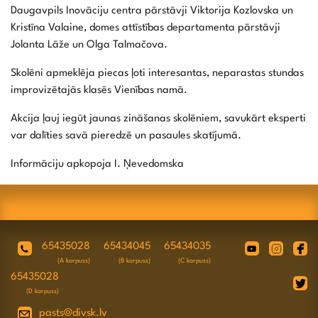
Daugavpils Inovāciju centra pārstāvji Viktorija Kozlovska un
Kristīna Valaine, domes attīstības departamenta pārstāvji
Jolanta Lāže un Olga Talmačova.
Skolēni apmeklēja piecas ļoti interesantas, neparastas stundas
improvizētajās klasēs Vienības namā.
Akcija ļauj iegūt jaunas zināšanas skolēniem, savukārt eksperti
var dalīties savā pieredzē un pasaules skatījumā.
Informāciju apkopoja I. Ņevedomska
65435028
65434045
65434035
(A korpuss)
(B korpuss)
(C korpuss)
65435028
(D korpuss)
pasts@divsk.lv