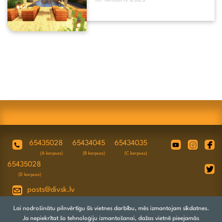
65435028
65434045
65434035
(A korpuss)
(B korpuss)
(C korpuss)
65435028
(D korpuss)
pasts@divsk.lv
Juridiskā adrese: Daugavpils, Valkas ielā
Lai nodrošinātu pilnvērtīgu šīs vietnes darbību, mēs izmantojam sīkdatnes.
4A, LV-5417
Ja nepiekrītat šo tehnoloģiju izmantošanai, dažas vietnē pieejamās