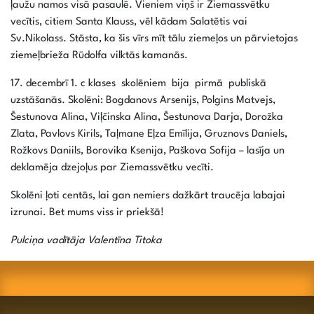
ļaužu namos visā pasaulē. Vieniem viņš ir Ziemassvētku
vecītis, citiem Santa Klauss, vēl kādam Salatētis vai
Sv.Nikolass. Stāsta, ka šis vīrs mīt tālu ziemeļos un pārvietojas
ziemeļbrieža Rūdolfa vilktās kamanās.
17. decembrī 1. c klases skolēniem bija pirmā publiskā
uzstāšanās. Skolēni: Bogdanovs Arsenijs, Polgins Matvejs,
Šestunova Alina, Viļčinska Alina, Šestunova Darja, Dorožka
Zlata, Pavlovs Kirils, Taļmane Eļza Emīlija, Gruznovs Daniels,
Rožkovs Daniils, Borovika Ksenija, Paškova Sofija – lasīja un
deklamēja dzejoļus par Ziemassvētku vecīti.
Skolēni ļoti centās, lai gan nemiers dažkārt traucēja labajai
izrunai. Bet mums viss ir priekšā!
Pulciņa vadītāja
Valentīna Titoka