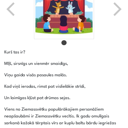
Kurš tas ir?
Mīļš, sirsnīgs un vienmēr smaidīgs,
Viņu gaida visās pasaules malās.
Kad viņš ierodas, rimst pat vislielākie strīdi,
Un laimīgas kļūst pat drūmas sejas.
Viens no Ziemassvētku populārākajiem personāžiem
neapšaubāmi ir Ziemassvētku vecītis. Ik gadu omulīgais
sarkanā kažokā tērptais vīrs ar kuplu baltu bārdu iegriežas