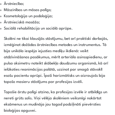
Ārstniecība;
Māszinības un māsas palīgs;
Kosmetoloģija un podoloģija;
Ārstnieciskā masāža;
Sociālā rehabilitācija un sociālā aprūpe.
Skolēni ne tikai klausījās stāstījumu, bet arī praktiski darbojās,
izmēģinot dažādas ārstniecības metodes un instrumentus. Tā
bija unikāla iespēja iejusties mediķu ikdienā: veikt
atdzīvināšanas pasākumus, mērīt arteriālo asinsspiedienu, ar
pulsa oksimetru noteikt skābekļa daudzumu organismā, kā arī
ielūkoties reanimācijas palātā, uzzinot par smagā stāvoklī
esošu pacientu aprūpi. Īpaši harizmātisks un aizraujošs bija
topošo masieru stāstījums par profesijas izvēli.
Topošie ārstu palīgi atzina, ka profesijas izvēle ir atbildīgs un
nereti grūts solis. Viņi vēlēja skolēniem veiksmīgi nokārtot
eksāmenus un mudināja jau tagad padziļināti pievērsties
bioloģijas apguvei.