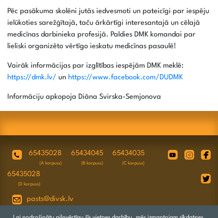
Pēc pasākuma skolēni jutās iedvesmoti un pateicīgi par iespēju
ielūkoties sarežģītajā, taču ārkārtīgi interesantajā un cēlajā
medicīnas darbinieka profesijā. Paldies DMK komandai par
lieliski organizēto vērtīgo ieskatu medicīnas pasaulē!
Vairāk informācijas par izglītības iespējām DMK meklē:
https://dmk.lv/
un
https://www.facebook.com/DUDMK
Informāciju apkopoja Diāna Svirska-Semjonova
65435028
65434045
65434035
(A korpuss)
(B korpuss)
(C korpuss)
65435028
(D korpuss)
pasts@divsk.lv
Juridiskā adrese: Daugavpils, Valkas ielā
Lai nodrošinātu pilnvērtīgu šīs vietnes darbību, mēs izmantojam sīkdatnes.