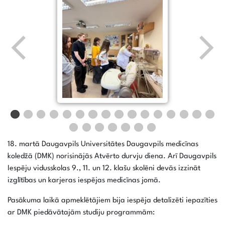
18. martā Daugavpils Universitātes Daugavpils medicīnas
koledžā (DMK) norisinājās Atvērto durvju diena. Arī Daugavpils
Iespēju vidusskolas 9., 11. un 12. klašu skolēni devās izzināt
izglītības un karjeras iespējas medicīnas jomā.
Pasākuma laikā apmeklētājiem bija iespēja detalizēti iepazīties
ar DMK piedāvātajām studiju programmām: