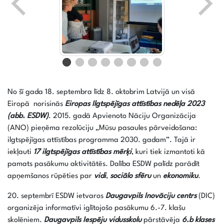
No šī gada 18. septembra līdz 8. oktobrim Latvijā un visā
Eiropā norisinās
Eiropas Ilgtspējīgas attīstības nedēļa 2023
(abb. ESDW)
. 2015. gadā Apvienoto Nāciju Organizācija
(ANO) pieņēma rezolūciju „Mūsu pasaules pārveidošana:
ilgtspējīgas attīstības programma 2030. gadam”. Tajā ir
iekļauti
17 ilgtspējīgas attīstības mērķi
, kuri tiek izmantoti kā
pamats pasākumu aktivitātēs. Dalība ESDW palīdz parādīt
apņemšanos rūpēties par
vidi
,
sociālo sfēru
un
ekonomiku
.
20. septembrī ESDW ietvaros
Daugavpils Inovāciju centrs
(DIC)
organizēja informatīvi iglītojošo pasākumu 6.-7. klašu
skolēniem.
Daugavpils Iespēju vidusskolu
pārstāvēja
6.b klases