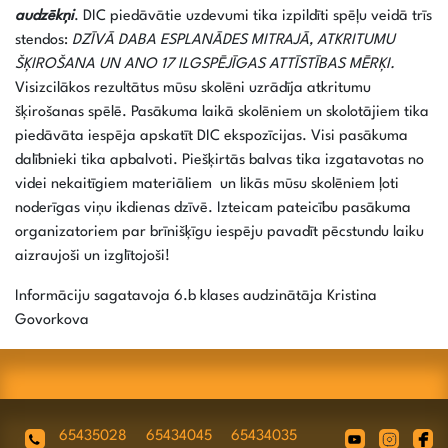
audzēkņi
. DIC piedāvātie uzdevumi tika izpildīti spēļu veidā trīs
stendos:
DZĪVĀ DABA ESPLANĀDES MITRAJĀ, ATKRITUMU
ŠĶIROŠANA UN ANO 17 ILGSPĒJĪGAS ATTĪSTĪBAS MĒRĶI.
Visizcilākos rezultātus mūsu skolēni uzrādīja atkritumu
šķirošanas spēlē. Pasākuma laikā skolēniem un skolotājiem tika
piedāvāta iespēja apskatīt DIC ekspozīcijas. Visi pasākuma
dalībnieki tika apbalvoti. Piešķirtās balvas tika izgatavotas no
videi nekaitīgiem materiāliem un likās mūsu skolēniem ļoti
noderīgas viņu ikdienas dzīvē. Izteicam pateicību pasākuma
organizatoriem par brīnišķīgu iespēju pavadīt pēcstundu laiku
aizraujoši un izglītojoši!
Informāciju sagatavoja 6.b klases audzinātāja Kristina
Govorkova
65435028
65434045
65434035