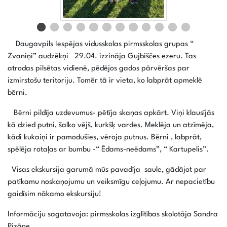
Daugavpils Iespējas vidusskolas pirmsskolas grupas “
Zvaniņi” audzēkņi 29.04. izzināja Gujbiščes ezeru. Tas
atrodas pilsētas vidienē, pēdējos gados pārvēršas par
izmirstošu teritoriju. Tomēr tā ir vieta, ko labprāt apmeklē
bērni.
Bērni pildīja uzdevumus- pētīja skaņas apkārt. Viņi klausījās
kā dzied putni, šalko vējš, kurkšķ vardes. Meklēja un atzīmēja,
kādi kukaiņi ir pamodušies, vēroja putnus. Bērni , labprāt,
spēlēja rotaļas ar bumbu -“ Ēdams-neēdams”, “ Kartupelis”.
Visas ekskursija garumā mūs pavadīja saule, gādājot par
patīkamu noskaņojumu un veiksmīgu ceļojumu. Ar nepacietību
gaidīsim nākamo ekskursiju!
Informāciju sagatavoja: pirmsskolas izglītības skolotāja Sandra
Pizāne