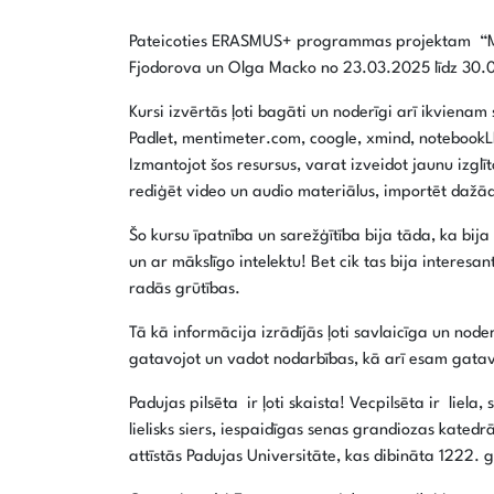
Pateicoties ERASMUS+ programmas projektam “
Fjodorova un Olga Macko no 23.03.2025 līdz 30.0
Kursi izvērtās ļoti bagāti un noderīgi arī ikvienam
Padlet, mentimeter.com, coogle, xmind, notebook
Izmantojot šos resursus, varat izveidot jaunu izgl
rediģēt video un audio materiālus, importēt dažādu
Šo kursu īpatnība un sarežģītība bija tāda, ka bi
un ar mākslīgo intelektu! Bet cik tas bija interesan
radās grūtības.
Tā kā informācija izrādījās ļoti savlaicīga un nod
gatavojot un vadot nodarbības, kā arī esam gatavas
Padujas pilsēta ir ļoti skaista! Vecpilsēta ir liela
lielisks siers, iespaidīgas senas grandiozas katedr
attīstās Padujas Universitāte, kas dibināta 1222. 