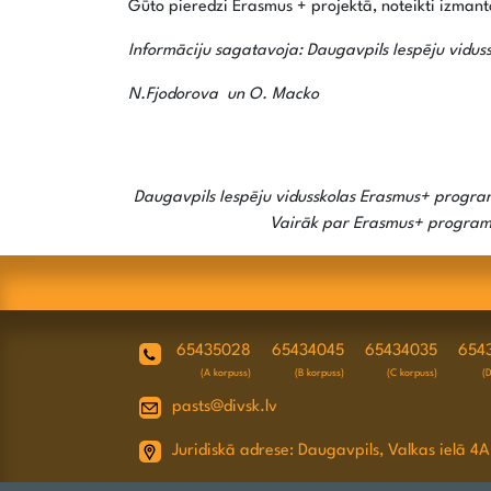
Gūto pieredzi Erasmus + projektā, noteikti izmant
Informāciju sagatavoja: Daugavpils Iespēju viduss
N.Fjodorova un O. Macko
Daugavpils Iespēju vidusskolas Erasmus+ progr
Vairāk par Erasmus+ programmu
65435028
65434045
65434035
654
(A korpuss)
(B korpuss)
(C korpuss)
(
pasts@divsk.lv
Juridiskā adrese: Daugavpils, Valkas ielā 4A