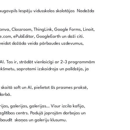
ugavpils Iespēju vidusskolas skolotājas Nadežda
 Canva, Classroom, ThingLink, Google Forms, Linoit,
com, ePubEditor, GoogleEarth un daži citi.
, izveidot dažāda veida pārbaudes uzdevumus,
 AI. Tas ir, strādāt vienlaicīgi ar 2-3 programmām
riekšmetu, saprotami izskaidroja un palīdzēja, ja
kaitā soft un AI, pielietot šīs prasmes praksē,
 darbā.
jas, galerijas, galerijas… Visur izcila kafija,
 izglītības centrs. Padujā joprojām darbojas un
r baudīt skaņas un galeriju klusumu.