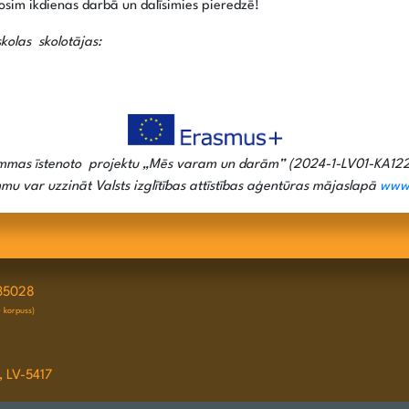
osim ikdienas darbā un dalīsimies pieredzē!
kolas skolotājas:
ammas īstenoto projektu „Mēs varam un darām” (2024-1-LV01-KA122
 var uzzināt Valsts izglītības attīstības aģentūras mājaslapā
www.
35028
D korpuss)
, LV-5417