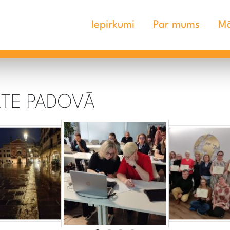
Iepirkumi
Par mums
Mā
ĀTE PADOVĀ