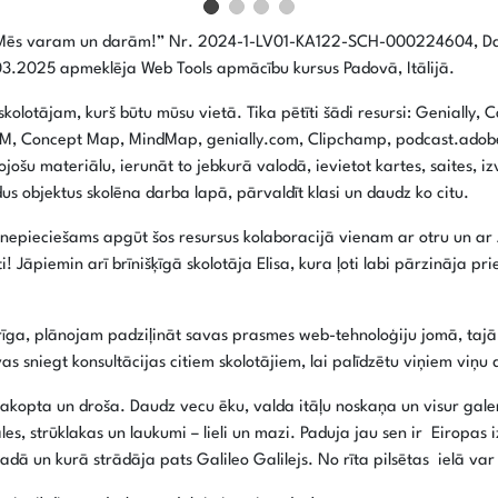
Mēs varam un darām!” Nr. 2024-1-LV01-KA122-SCH-000224604,
Da
3.2025 apmeklēja Web Tools apmācību kursus Padovā, Itālijā.
 skolotājam, kurš būtu mūsu vietā. Tika pētīti šādi resursi: Genially,
LM, Concept Map, MindMap, genially.com, Clipchamp, podcast.adobe.
ītojošu materiālu, ierunāt to jebkurā valodā, ievietot kartes, saites
s objektus skolēna darba lapā, pārvaldīt klasi un daudz ko citu.
ja nepieciešams apgūt šos resursus kolaboracijā vienam ar otru un ar
ti! Jāpiemin arī brīnišķīgā skolotāja Elisa, kura ļoti labi pārzināja p
erīga, plānojam padziļināt savas prasmes web-tehnoloģiju jomā, tajā s
 sniegt konsultācijas citiem skolotājiem, lai palīdzētu viņiem viņu
, sakopta un droša. Daudz vecu ēku, valda itāļu noskaņa un visur galeri
āles, strūklakas un laukumi – lieli un mazi. Paduja jau sen ir Eiropas
gadā un kurā strādāja pats Galileo Galilejs. No rīta pilsētas ielā va