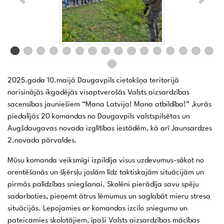
2025.gada 10.maijā Daugavpils cietokšņa teritorijā
norisinājās ikgadējās visaptverošās Valsts aizsardzības
sacensības jauniešiem “Mana Latvija! Mana atbildība!” ,kurās
piedalījās 20 komandas no Daugavpils valstspilsētas un
Augšdaugavas novada izglītības iestādēm, kā arī Jaunsardzes
2.novada pārvaldes.
Mūsu komanda veiksmīgi izpildīja visus uzdevumus-sākot no
orentēšanās un šķērsļu joslām līdz taktiskajām situācijām un
pirmās palīdzības sniegšanai. Skolēni pierādīja savu spēju
sadarboties, pieņemt ātrus lēmumus un saglabāt mieru stresa
situācijās. Lepojamies ar komandas izcilo sniegumu un
pateicamies skolotājiem, īpaši Valsts aizsardzības mācības