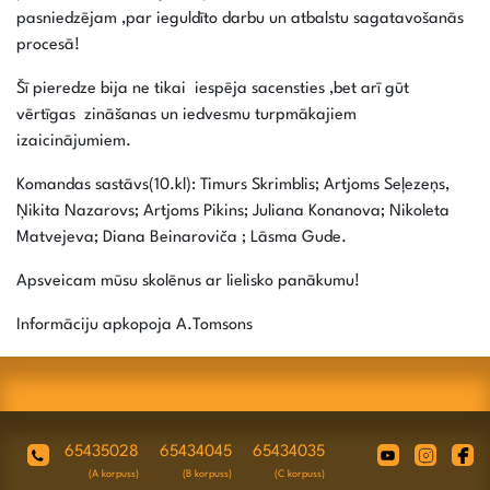
pasniedzējam ,par ieguldīto darbu un atbalstu sagatavošanās
procesā!
Šī pieredze bija ne tikai iespēja sacensties ,bet arī gūt
vērtīgas zināšanas un iedvesmu turpmākajiem
izaicinājumiem.
Komandas sastāvs(10.kl): Timurs Skrimblis; Artjoms Seļezeņs,
Ņikita Nazarovs; Artjoms Pikins; Juliana Konanova; Nikoleta
Matvejeva; Diana Beinaroviča ; Lāsma Gude.
Apsveicam mūsu skolēnus ar lielisko panākumu!
Informāciju apkopoja A.Tomsons
65435028
65434045
65434035
(A korpuss)
(B korpuss)
(C korpuss)