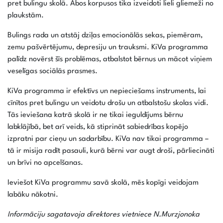
pret bulingu skolā. Abos korpusos tika izveidoti lieli gliemeži no
plaukstām.
Bulings rada un atstāj dziļas emocionālās sekas, piemēram,
zemu pašvērtējumu, depresiju un trauksmi. KiVa programma
palīdz novērst šīs problēmas, atbalstot bērnus un mācot viņiem
veselīgas sociālās prasmes.
KiVa programma ir efektīvs un nepieciešams instruments, lai
cīnītos pret bulingu un veidotu drošu un atbalstošu skolas vidi.
Tās ieviešana katrā skolā ir ne tikai ieguldījums bērnu
labklājībā, bet arī veids, kā stiprināt sabiedrības kopējo
izpratni par cieņu un sadarbību. KiVa nav tikai programma –
tā ir misija radīt pasauli, kurā bērni var augt droši, pārliecināti
un brīvi no apcelšanas.
Ieviešot KiVa programmu savā skolā, mēs kopīgi veidojam
labāku nākotni.
Informāciju sagatavoja direktores vietniece N.Murzjonoka