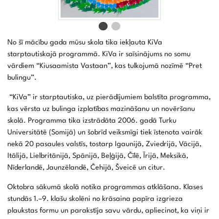
No šī mācību gada mūsu skola tika iekļauta KiVa
starptautiskajā programmā. KiVa ir saīsinājums no somu
vārdiem “Kiusaamista Vastaan”, kas tulkojumā nozīmē “Pret
bulingu”.
“KiVa” ir starptautiska, uz pierādījumiem balstīta programma,
kas vērsta uz bulinga izplatības mazināšanu un novēršanu
skolā. Programma tika izstrādāta 2006. gadā Turku
Universitātē (Somijā) un šobrīd veiksmīgi tiek īstenota vairāk
nekā 20 pasaules valstīs, tostarp Igaunijā, Zviedrijā, Vācijā,
Itālijā, Lielbritānijā, Spānijā, Beļģijā, Čīlē, Īrijā, Meksikā,
Nīderlandē, Jaunzēlandē, Čehijā, Šveicē un citur.
Oktobra sākumā skolā notika programmas atklāšana. Klases
stundās 1.–9. klašu skolēni no krāsaina papīra izgrieza
plaukstas formu un parakstīja savu vārdu, apliecinot, ka viņi ir