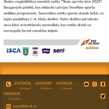
Skolas vieglatlētikas manēžā notiks “Skolu sprinta tūre 2025”
Daugavpils pilsētā, kas iekļauta Latvijas Veselības sporta
nedēļas programmā. Sacensības notiks sporta stundu laikā, un
tajās piedalīsies 1.–4. klašu skolēni. Katrs skolēns pārstāvēs
savu klasi orientēšanās sacensībās, kas notiks drošā un
aizraujošā formā manēžas telpās.
65435028
65434045
65434035
(A korpuss)
(B korpuss)
(C korpuss)
65435028
(D korpuss)
pasts@divsk.lv