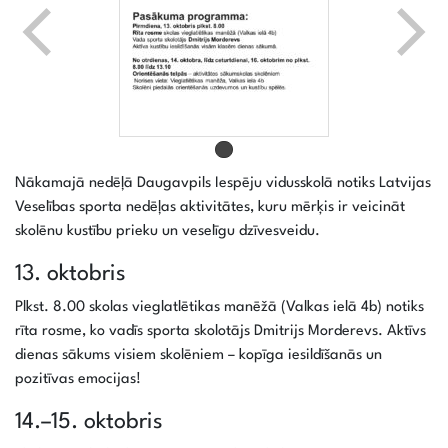
Nākamajā nedēļā Daugavpils Iespēju vidusskolā notiks Latvijas
Veselības sporta nedēļas aktivitātes, kuru mērķis ir veicināt
skolēnu kustību prieku un veselīgu dzīvesveidu.
13. oktobris
Plkst. 8.00 skolas vieglatlētikas manēžā (Valkas ielā 4b) notiks
rīta rosme, ko vadīs sporta skolotājs Dmitrijs Morderevs. Aktīvs
dienas sākums visiem skolēniem – kopīga iesildīšanās un
pozitīvas emocijas!
14.–15. oktobris