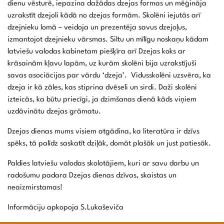
dienu vēsturē, iepazina dažādas dzejas formas un mēģināja
uzrakstīt dzejoli kādā no dzejas formām. Skolēni iejutās arī
dzejnieku lomā – veidoja un prezentēja savus dzejoļus,
izmantojot dzejnieku vārsmas. Siltu un mīlīgu noskaņu kādam
latviešu valodas kabinetam piešķīra arī Dzejas koks ar
krāsainām kļavu lapām, uz kurām skolēni bija uzrakstījuši
savas asociācijas par vārdu ‘dzeja’. Vidusskolēni uzsvēra, ka
dzeja ir kā zāles, kas stiprina dvēseli un sirdi. Daži skolēni
izteicās, ka būtu priecīgi, ja dzimšanas dienā kāds viņiem
uzdāvinātu dzejas grāmatu.
Dzejas dienas mums visiem atgādina, ka literatūra ir dzīvs
spēks, tā palīdz saskatīt dziļāk, domāt plašāk un just patiesāk.
Paldies latviešu valodas skolotājiem, kuri ar savu darbu un
radošumu padara Dzejas dienas dzīvas, skaistas un
neaizmirstamas!
Informāciju apkopoja S.Lukaševiča