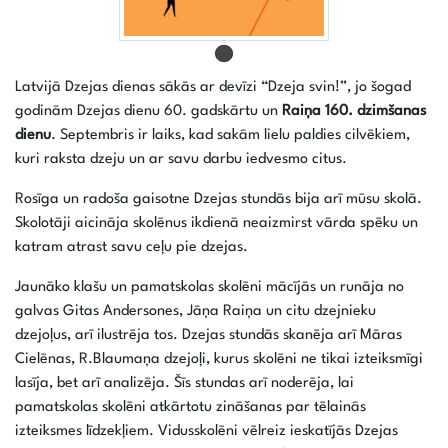
Latvijā Dzejas dienas sākās ar devīzi “Dzeja svin!”, jo šogad
godinām Dzejas dienu 60. gadskārtu un
Raiņa 160. dzimšanas
dienu
. Septembris ir laiks, kad sakām lielu paldies cilvēkiem,
kuri raksta dzeju un ar savu darbu iedvesmo citus.
Rosīga un radoša gaisotne Dzejas stundās bija arī mūsu skolā.
Skolotāji aicināja skolēnus ikdienā neaizmirst vārda spēku un
katram atrast savu ceļu pie dzejas.
Jaunāko klašu un pamatskolas skolēni mācījās un runāja no
galvas Gitas Andersones, Jāņa Raiņa un citu dzejnieku
dzejoļus, arī ilustrēja tos. Dzejas stundās skanēja arī Māras
Cielēnas, R.Blaumaņa dzejoļi, kurus skolēni ne tikai izteiksmīgi
lasīja, bet arī analizēja. Šīs stundas arī noderēja, lai
pamatskolas skolēni atkārtotu zināšanas par tēlainās
izteiksmes līdzekļiem. Vidusskolēni vēlreiz ieskatījās Dzejas