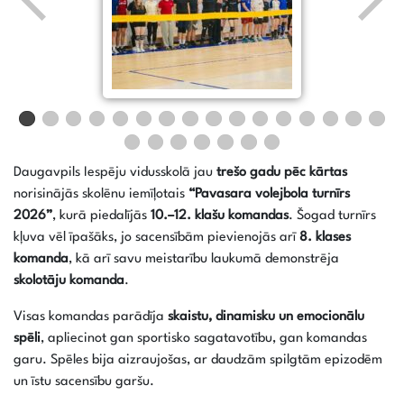
Daugavpils Iespēju vidusskolā jau
trešo gadu pēc kārtas
norisinājās skolēnu iemīļotais
“Pavasara volejbola turnīrs
2026”
, kurā piedalījās
10.–12. klašu komandas
. Šogad turnīrs
kļuva vēl īpašāks, jo sacensībām pievienojās arī
8. klases
komanda
, kā arī savu meistarību laukumā demonstrēja
skolotāju komanda
.
Visas komandas parādīja
skaistu, dinamisku un emocionālu
spēli
, apliecinot gan sportisko sagatavotību, gan komandas
garu. Spēles bija aizraujošas, ar daudzām spilgtām epizodēm
un īstu sacensību garšu.