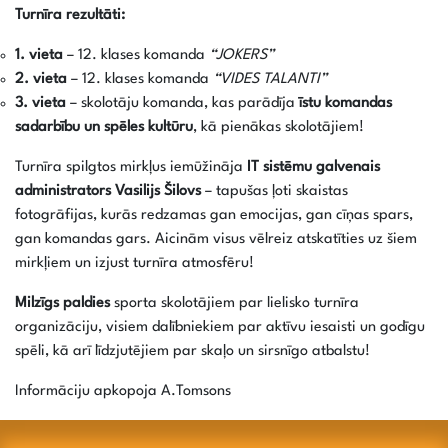
Turnīra rezultāti:
1. vieta
– 12. klases komanda
“
JOKERS
”
2. vieta
– 12. klases komanda
“
VIDES TALANTI
”
3. vieta
– skolotāju komanda, kas parādīja
īstu komandas
sadarbību un spēles kultūru
, kā pienākas skolotājiem!
Turnīra spilgtos mirkļus iemūžināja
IT sistēmu galvenais
administrators Vasilijs Šilovs
– tapušas ļoti skaistas
fotogrāfijas, kurās redzamas gan emocijas, gan cīņas spars,
gan komandas gars. Aicinām visus vēlreiz atskatīties uz šiem
mirkļiem un izjust turnīra atmosfēru!
Milzīgs paldies
sporta skolotājiem par lielisko turnīra
organizāciju, visiem dalībniekiem par aktīvu iesaisti un godīgu
spēli, kā arī līdzjutējiem par skaļo un sirsnīgo atbalstu!
Informāciju apkopoja A.Tomsons