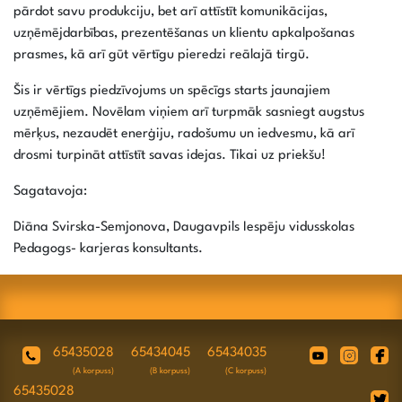
pārdot savu produkciju, bet arī attīstīt komunikācijas,
uzņēmējdarbības, prezentēšanas un klientu apkalpošanas
prasmes, kā arī gūt vērtīgu pieredzi reālajā tirgū.
Šis ir vērtīgs piedzīvojums un spēcīgs starts jaunajiem
uzņēmējiem. Novēlam viņiem arī turpmāk sasniegt augstus
mērķus, nezaudēt enerģiju, radošumu un iedvesmu, kā arī
drosmi turpināt attīstīt savas idejas. Tikai uz priekšu!
Sagatavoja:
Diāna Svirska-Semjonova, Daugavpils Iespēju vidusskolas
Pedagogs- karjeras konsultants.
65435028
65434045
65434035
(A korpuss)
(B korpuss)
(C korpuss)
65435028