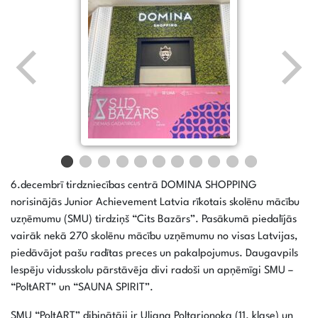
6.decembrī tirdzniecības centrā DOMINA SHOPPING
norisinājās Junior Achievement Latvia rīkotais skolēnu mācību
uzņēmumu (SMU) tirdziņš “Cits Bazārs”. Pasākumā piedalījās
vairāk nekā 270 skolēnu mācību uzņēmumu no visas Latvijas,
piedāvājot pašu radītas preces un pakalpojumus. Daugavpils
Iespēju vidusskolu pārstāvēja divi radoši un apņēmīgi SMU –
“PoltART” un “SAUNA SPIRIT”.
SMU “PoltART” dibinātāji ir Uļjana Poltarjonoka (11. klase) un