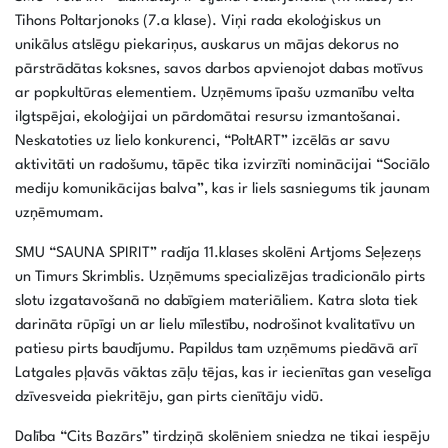
Tihons Poltarjonoks (7.a klase). Viņi rada ekoloģiskus un
unikālus atslēgu piekariņus, auskarus un mājas dekorus no
pārstrādātas koksnes, savos darbos apvienojot dabas motīvus
ar popkultūras elementiem. Uzņēmums īpašu uzmanību velta
ilgtspējai, ekoloģijai un pārdomātai resursu izmantošanai.
Neskatoties uz lielo konkurenci, “PoltART” izcēlās ar savu
aktivitāti un radošumu, tāpēc tika izvirzīti nominācijai “Sociālo
mediju komunikācijas balva”, kas ir liels sasniegums tik jaunam
uzņēmumam.
SMU “SAUNA SPIRIT” radīja 11.klases skolēni Artjoms Seļezeņs
un Timurs Skrimblis. Uzņēmums specializējas tradicionālo pirts
slotu izgatavošanā no dabīgiem materiāliem. Katra slota tiek
darināta rūpīgi un ar lielu mīlestību, nodrošinot kvalitatīvu un
patiesu pirts baudījumu. Papildus tam uzņēmums piedāvā arī
Latgales pļavās vāktas zāļu tējas, kas ir iecienītas gan veselīga
dzīvesveida piekritēju, gan pirts cienītāju vidū.
Dalība “Cits Bazārs” tirdziņā skolēniem sniedza ne tikai iespēju