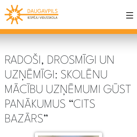
RADOŠI, DROSMĪGI UN
UZŅĒMĪGI: SKOLĒNU
MĀCĪBU UZŅĒMUMI GŪST
PANĀKUMUS “CITS
BAZĀRS”