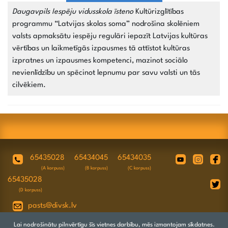
Daugavpils Iespēju vidusskola īsteno
Kultūrizglītības
programmu “Latvijas skolas soma” nodrošina skolēniem
valsts apmaksātu iespēju regulāri iepazīt Latvijas kultūras
vērtības un laikmetīgās izpausmes tā attīstot kultūras
izpratnes un izpausmes kompetenci, mazinot sociālo
nevienlīdzību un spēcinot lepnumu par savu valsti un tās
cilvēkiem.
65435028
65434045
65434035
(A korpuss)
(B korpuss)
(C korpuss)
65435028
(D korpuss)
pasts@divsk.lv
Juridiskā adrese: Daugavpils, Valkas ielā
Lai nodrošinātu pilnvērtīgu šīs vietnes darbību, mēs izmantojam sīkdatnes.