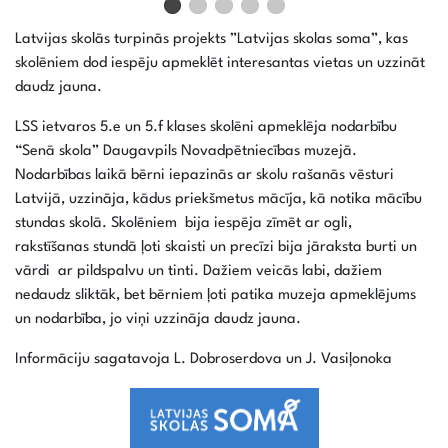
Latvijas skolās turpinās projekts ”Latvijas skolas soma”, kas
skolēniem dod iespēju apmeklēt interesantas vietas un uzzināt
daudz jauna.
LSS ietvaros 5.e un 5.f klases skolēni apmeklēja nodarbību
“Senā skola” Daugavpils Novadpētniecības muzejā.
Nodarbības laikā bērni iepazinās ar skolu rašanās vēsturi
Latvijā, uzzināja, kādus priekšmetus mācīja, kā notika mācību
stundas skolā. Skolēniem bija iespēja zīmēt ar ogli,
rakstīšanas stundā ļoti skaisti un precīzi bija jāraksta burti un
vārdi ar pildspalvu un tinti. Dažiem veicās labi, dažiem
nedaudz sliktāk, bet bērniem ļoti patika muzeja apmeklējums
un nodarbība, jo viņi uzzināja daudz jauna.
Informāciju sagatavoja L. Dobroserdova un J. Vasiļonoka