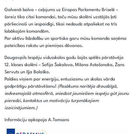
Galvenā balva – ceļojums uz Eiropas Parlamentu Briselē –
šoreiz tika citai komandai, taču mūsu skolēni uzstājās ļoti
pārliecinoši un iespaidīgi, tikai nedaudz atpaliekot no trīs
labākajām komandām.
Par aktīvu līdzdalību un sportisko garu mūsu komanda saņēma
pateicības rakstu un piemiņas dāvanas.
Daugavpils Iespēju vidusskolas godu šajās spēlēs pārstāvēja
12. klases skolēni – Sofija Šakalova, Milana Astašonoka, Žans
Servuts un Iļja Balaško.
Paldies viņiem par enerģiju, entuziasmu un skolas vārda
godprātīgu pārstāvēšanu!
(Pasākums noritēja draudzīgā,
iedvesmojošā atmosfērā, sniedzot jauniešiem iespēju gūt jaunu
pieredzi, kontaktus un motivāciju turpmākajiem
izaicinājumiem.)
Informāciju apkopoja A.Tomsons