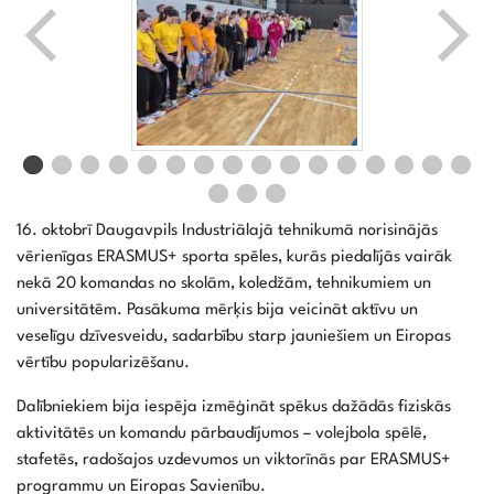
16. oktobrī Daugavpils Industriālajā tehnikumā norisinājās
vērienīgas ERASMUS+ sporta spēles, kurās piedalījās vairāk
nekā 20 komandas no skolām, koledžām, tehnikumiem un
universitātēm. Pasākuma mērķis bija veicināt aktīvu un
veselīgu dzīvesveidu, sadarbību starp jauniešiem un Eiropas
vērtību popularizēšanu.
Dalībniekiem bija iespēja izmēģināt spēkus dažādās fiziskās
aktivitātēs un komandu pārbaudījumos – volejbola spēlē,
stafetēs, radošajos uzdevumos un viktorīnās par ERASMUS+
programmu un Eiropas Savienību.