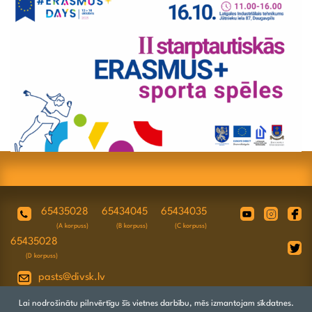
65435028
65434045
65434035
(A korpuss)
(B korpuss)
(C korpuss)
65435028
(D korpuss)
pasts@divsk.lv
Juridiskā adrese: Daugavpils, Valkas ielā
Lai nodrošinātu pilnvērtīgu šīs vietnes darbību, mēs izmantojam sīkdatnes.