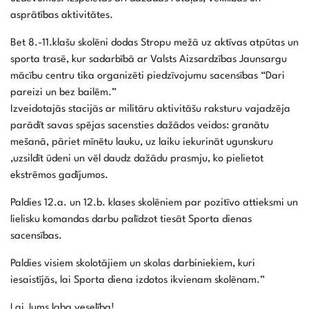
asprātības aktivitātes.
Bet 8.-11.klašu skolēni dodas Stropu mežā uz aktīvas atpūtas un
sporta trasē, kur sadarbībā ar Valsts Aizsardzības Jaunsargu
mācību centru tika organizēti piedzīvojumu sacensības “Dari
pareizi un bez bailēm.”
Izveidotajās stacijās ar militāru aktivitāšu raksturu vajadzēja
parādīt savas spējas sacensties dažādos veidos: granātu
mešanā, pāriet mīnētu lauku, uz laiku iekurināt ugunskuru
,uzsildīt ūdeni un vēl daudz dažādu prasmju, ko pielietot
ekstrēmos gadījumos.
Paldies 12.a. un 12.b. klases skolēniem par pozitīvo attieksmi un
lielisku komandas darbu palīdzot tiesāt Sporta dienas
sacensības.
Paldies visiem skolotājiem un skolas darbiniekiem, kuri
iesaistījās, lai Sporta diena izdotos ikvienam skolēnam.”
Lai Jums laba veselība!