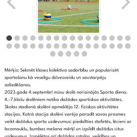
Mērķis: Sekmēt klases kolektīva sadarbību un popularizēt
sportošanu kā veselīgu dzīvesveidu un savstarpēju
saliedēšanos.
2023.gada 4.septembrī mūsu skolā norisinājās Sporta diena.
4.-7.klašu skolēniem notika dažādas sportiskas aktivitātes.
Skolas stadionā skolēni apmeklēja 12. fiziskas aktivitātes
stacijas. Katrā stacija skolēni varēja paradīt savas prasmes
veikt dažādus sporta uzdevumus: piedalīties stafetēs, lēcieni ar
lecamauklu, bumbas mešana mērķī un izpildīt dažādus citus
uzdevumus. Izspēlētas arī dažādas rotaļas, veiklības un