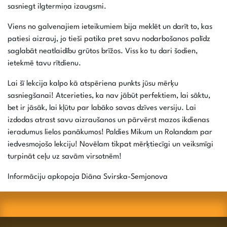
sasniegt ilgtermiņa izaugsmi.
Viens no galvenajiem ieteikumiem bija meklēt un darīt to, kas
patiesi aizrauj, jo tieši patika pret savu nodarbošanos palīdz
saglabāt neatlaidību grūtos brīžos. Viss ko tu dari šodien,
ietekmē tavu rītdienu.
Lai šī lekcija kalpo kā atspēriena punkts jūsu mērķu
sasniegšanai! Atcerieties, ka nav jābūt perfektiem, lai sāktu,
bet ir jāsāk, lai kļūtu par labāko savas dzīves versiju. Lai
izdodas atrast savu aizraušanos un pārvērst mazos ikdienas
ieradumus lielos panākumos! Paldies Mikum un Rolandam par
iedvesmojošo lekciju! Novēlam tikpat mērķtiecīgi un veiksmīgi
turpināt ceļu uz savām virsotnēm!
Informāciju apkopoja Diāna Svirska-Semjonova