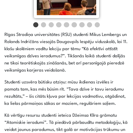
Rīgas Stradiņa universitātes (RSU) studenti Mikus Lembergs un
Rolands Indričāns viesojās Daugavpils Iespēju vidusskolā, lai 11.
klašu skolēniem vadītu lekciju par tēmu “Kā efektīvi attīstīt
veiksmīgas dzīves ieradumus?”. Tikšanās laikā studenti dalījās
ne tikai teorētiskajās zināšanās, bet arī personīgajā pieredzē
veiksmīgas karjeras veidošanā.
Studenti uzsvēra būtisku atziņu: mūsu ikdienas izvēles ir
pamats tam, kas mēs būsim rīt. “Tava dzīve ir tavu ieradumu
rezultāts,” – šis citāts kļuva par lekcijas vadmotīvu, atgādinot,
ka lielas pārmaiņas sākas ar maziem, regulāriem soļiem.
Kā vērtīgu resursu studenti ieteica Džeimsa Klīra grāmatu
“Atomiskie ieradumi”. Tā piedāvā pārbaudītu metodoloģiju, kā
veidot jaunus paradumus, tikt galā ar motivācijas trūkumu un