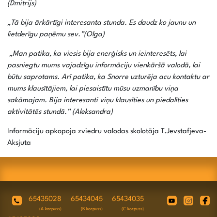
(Dmitrijs)
„Tā bija ārkārtīgi interesanta stunda. Es daudz ko jaunu un
lietderīgu paņēmu sev.”(Olga)
„Man patika, ka viesis bija enerģisks un ieinteresēts, lai
pasniegtu mums vajadzīgu informāciju vienkāršā valodā, lai
būtu saprotams. Arī patika, ka Snorre uzturēja acu kontaktu ar
mums klausītājiem, lai piesaistītu mūsu uzmanību viņa
sakāmajam. Bija interesanti viņu klausīties un piedalīties
aktivitātēs stundā.” (Aleksandra)
Informāciju apkopoja zviedru valodas skolotāja T.Jevstafjeva-
Aksjuta
65435028
65434045
65434035
(A korpuss)
(B korpuss)
(C korpuss)