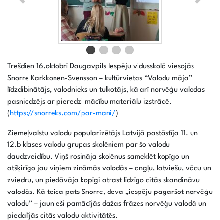
Trešdien 16.oktobrī Daugavpils Iespēju vidusskolā viesojās
Snorre Karkkonen-Svensson – kultūrvietas “Valodu māja”
līdzdibinātājs, valodnieks un tulkotājs, kā arī norvēģu valodas
pasniedzējs ar pieredzi mācību materiālu izstrādē.
(
https://snorreks.com/par-mani/
)
Ziemeļvalstu valodu popularizētājs Latvijā pastāstīja 11. un
12.b klases valodu grupas skolēniem par šo valodu
daudzveidību. Viņš rosināja skolēnus sameklēt kopīgo un
atšķirīgo jau viņiem zināmās valodās – angļu, latviešu, vācu un
zviedru, un piedāvāja kopīgi atrast līdzīgo citās skandināvu
valodās. Kā teica pats Snorre, deva „iespēju pagaršot norvēģu
valodu” – jaunieši pamācījās dažas frāzes norvēģu valodā un
piedalījās citās valodu aktivitātēs.