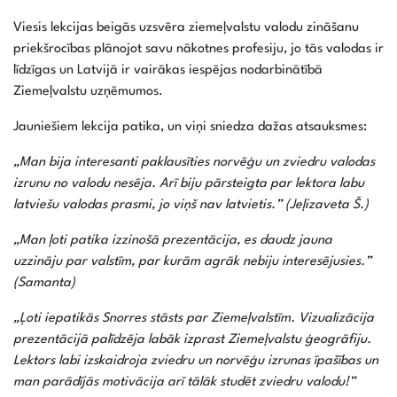
Viesis lekcijas beigās uzsvēra ziemeļvalstu valodu zināšanu
priekšrocības plānojot savu nākotnes profesiju, jo tās valodas ir
līdzīgas un Latvijā ir vairākas iespējas nodarbinātībā
Ziemeļvalstu uzņēmumos.
Jauniešiem lekcija patika, un viņi sniedza dažas atsauksmes:
„Man bija interesanti paklausīties norvēģu un zviedru valodas
izrunu no valodu nesēja. Arī biju pārsteigta par lektora labu
latviešu valodas prasmi, jo viņš nav latvietis.” (Jeļizaveta Š.)
„Man ļoti patika izzinošā prezentācija, es daudz jauna
uzzināju par valstīm, par kurām agrāk nebiju interesējusies.”
(Samanta)
„Ļoti iepatikās Snorres stāsts par Ziemeļvalstīm. Vizualizācija
prezentācijā palīdzēja labāk izprast Ziemeļvalstu ģeogrāfiju.
Lektors labi izskaidroja zviedru un norvēģu izrunas īpašības un
man parādījās motivācija arī tālāk studēt zviedru valodu!”