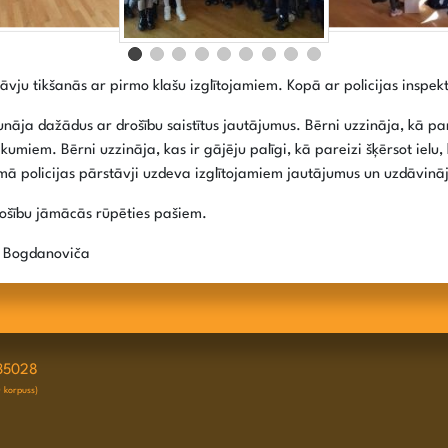
rstāvju tikšanās ar pirmo klašu izglītojamiem. Kopā ar policijas inspe
nāja dažādus ar drošību saistītus jautājumus. Bērni uzzināja, kā pare
umiem. Bērni uzzināja, kas ir gājēju palīgi, kā pareizi šķērsot ielu,
ā policijas pārstāvji uzdeva izglītojamiem jautājumus un uzdāvinā
drošību jāmācās rūpēties pašiem.
a Bogdanoviča
35028
D korpuss)