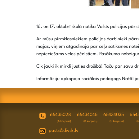
16. un 17. oktobrī skolā notika Valsts policijas pā
Ar mūsu pirmklasniekiem policijas darbinieki pārru
mājās, viņiem atgādināja par ceļu satiksmes noteik
nepieciešams velosipēdistiem. Pasākuma nobeigum
Cik jauki ik mirkli justies drošībā! Taču par savu 
Informāciju apkopoja sociālais pedagogs Natālij
65435028
65434045
65434035
654
(A korpuss)
(B korpuss)
(C korpuss)
(
pasts@divsk.lv