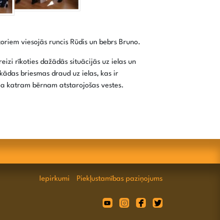
ktoriem viesojās runcis Rūdis un bebrs Bruno.
izi rīkoties dažādās situācijās uz ielas un
 kādas briesmas draud uz ielas, kas ir
ja katram bērnam atstarojošas vestes.
Iepirkumi
Piekļustamības paziņojums