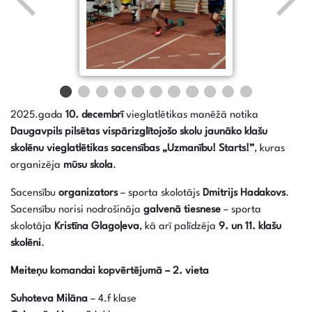
2025.gada
10. decembrī
vieglatlētikas manēžā notika
Daugavpils pilsētas vispārizglītojošo skolu jaunāko klašu
skolēnu vieglatlētikas sacensības „Uzmanību! Starts!”
, kuras
organizēja
mūsu skola
.
Sacensību
organizators
– sporta skolotājs
Dmitrijs Hadakovs
.
Sacensību norisi nodrošināja
galvenā tiesnese
– sporta
skolotāja
Kristīna Glagoļeva
, kā arī palīdzēja
9. un 11. klašu
skolēni
.
Meiteņu komandai
kopvērtējumā – 2. vieta
Suhoteva Milāna
– 4.f klase