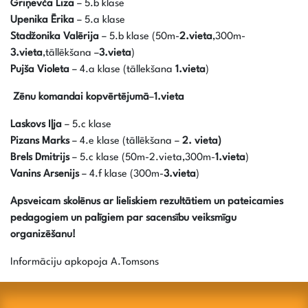
Griņevča Liza
– 5.b klase
Upenika Ērika
– 5.a klase
Stadžonika Valērija
– 5.b klase (50m-
2.vieta
,300m-
3.vieta
,tāllēkšana –
3.vieta
)
Pujša Violeta
– 4.a klase (tāllekšana
1.vieta
)
Zēnu komandai kopvērtējumā
–
1.vieta
Laskovs Iļja
– 5.c klase
Pizans Marks
– 4.e klase (tāllēkšana –
2. vieta)
Brels Dmitrijs
– 5.c klase (50m-2.vieta,300m-
1.vieta
)
Vanins Arsenijs
– 4.f klase (300m-
3.vieta
)
Apsveicam skolēnus ar lieliskiem rezultātiem un pateicamies
pedagogiem un palīgiem par sacensību veiksmīgu
organizēšanu!
Informāciju apkopoja A.Tomsons