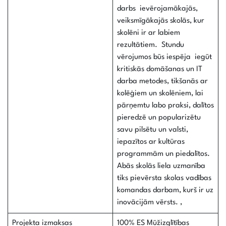
darbs ievērojamākajās,
veiksmīgākajās skolās, kur
skolēni ir ar labiem
rezultātiem. Stundu
vērojumos būs iespēja iegūt
kritiskās domāšanas un IT
darba metodes, tikšanās ar
kolēģiem un skolēniem, lai
pārņemtu labo praksi, dalītos
pieredzē un popularizētu
savu pilsētu un valsti,
iepazītos ar kultūras
programmām un piedalītos.
Abās skolās liela uzmanība
tiks pievērsta skolas vadības
komandas darbam, kurš ir uz
inovācijām vērsts. ,
Projekta izmaksas
100% ES Mūžizglītības