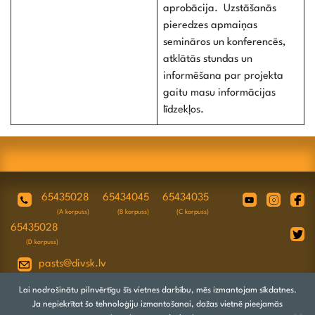
aprobācija. Uzstāšanās
pieredzes apmaiņas
semināros un konferencēs,
atklātās stundas un
informēšana par projekta
gaitu masu informācijas
līdzekļos.
65435028
65434045
65434035
(A korpuss)
(B korpuss)
(C korpuss)
65435028
(D korpuss)
pasts@divsk.lv
Juridiskā adrese: Daugavpils, Valkas ielā
Lai nodrošinātu pilnvērtīgu šīs vietnes darbību, mēs izmantojam sīkdatnes.
4A, LV-5417
Ja nepiekrītat šo tehnoloģiju izmantošanai, dažas vietnē pieejamās