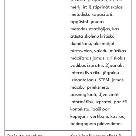
sektorā, projekta galvenie
mērķi ir: 1) stiprināt skolas
metodisko kapacitāti,
apgūstot jaunas
metodes,stratēģijas, kas
attīsta skolēnu kritisko
domāšanu, akcentējot
pirmskolas, valodu, mūzikas
mācīšanas jomas, arī skolas
vadības izpratni; 2)panākt
interaktīvo rīku jēgpilnu
izmantošanu STEM jomas
mācību priekšmetu
pasniegšanā; 3)veicināt
informētību, izpratni par ES
kontekstu, īpaši par
kopējām vērtībām, kas ļauj
pedagogiem pilnveidoties.