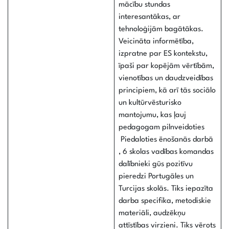
mācību stundas
interesantākas, ar
tehnoloģijām bagātākas.
Veicināta informētība,
izpratne par ES kontekstu,
īpaši par kopējām vērtībām,
vienotības un daudzveidības
principiem, kā arī tās sociālo
un kultūrvēsturisko
mantojumu, kas ļauj
pedagogam pilnveidoties
Piedaloties ēnošanās darbā
, 6 skolas vadības komandas
dalībnieki gūs pozitīvu
pieredzi Portugāles un
Turcijas skolās. Tiks iepazīta
darba specifika, metodiskie
materiāli, audzēkņu
attīstības virzieni. Tiks vērots