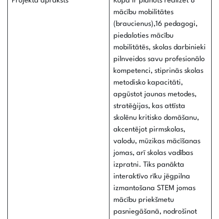
Projekta apraksts
Kopā ir plānots realizēt 8
mācību mobilitātes
(braucienus),16 pedagogi,
piedaloties mācību
mobilitātēs, skolas darbinieki
pilnveidos savu profesionālo
kompetenci, stiprinās skolas
metodisko kapacitāti,
apgūstot jaunas metodes,
stratēģijas, kas attīsta
skolēnu kritisko domāšanu,
akcentējot pirmskolas,
valodu, mūzikas mācīšanas
jomas, arī skolas vadības
izpratni. Tiks panākta
interaktīvo rīku jēgpilna
izmantošana STEM jomas
mācību priekšmetu
pasniegāšanā, nodrošinot