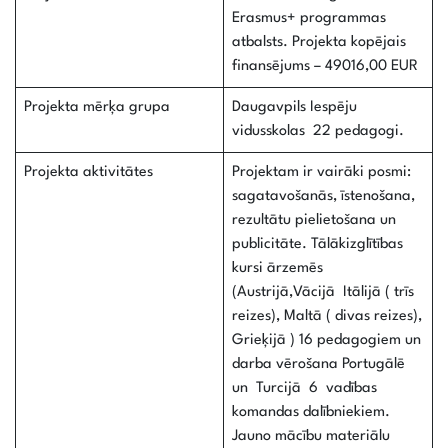
Erasmus+ programmas
atbalsts. Projekta kopējais
finansējums – 49016,00 EUR
Projekta mērķa grupa
Daugavpils Iespēju
vidusskolas 22 pedagogi.
Projekta aktivitātes
Projektam ir vairāki posmi:
sagatavošanās, īstenošana,
rezultātu pielietošana un
publicitāte. Tālākizglītības
kursi ārzemēs
(Austrijā,Vācijā Itālijā ( trīs
reizes), Maltā ( divas reizes),
Grieķijā ) 16 pedagogiem un
darba vērošana Portugālē
un Turcijā 6 vadības
komandas dalībniekiem.
Jauno mācību materiālu