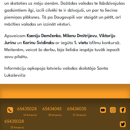
un skatoties uz māju sienām. Dažādas valodas te līdzdzīvojušas
gadsimtiem ilgi, izcili cilvēki te ir dzīvojuši, un par to liecina
piemiņas plāksnes. Tā pa Daugavpili var staigāt un pētīt, arī
mācīties valodas un izzināt vēsturi.
Apsveicam
Kseniju Demčenko
,
Milanu Dmitrijevu
,
Viktoriju
Jurinu
un
Karinu Svidinsku
ar iegūto
1. vietu
īsfilmu konkursā.
Meitenēm, veicot šo darbu, bija lieliska iespēja tuvāk iepazīt
savu pilsētu.
Informāciju apkopoja latviešu valodas skolotāja Santa
Lukaševiča
65435028
65434045
65434035
(A korpuss)
(B korpuss)
(C korpuss)
65435028
(D korpuss)