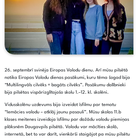
26. septembrī svinēja Eiropas Valodu dienu. Arī mūsu pilsētā
notika Eiropas Valodu dienas pasākumi, kuru tēma šogad bija
“Multilingvāls cilvēks = bagāts cilvēks”. Pasākumu dalībnieki
bija pilsētas vispārizglītojošo skolu 1.–12. kl. skolēni.
Vidusskolēnu uzdevums bija izveidot īsfilmu par tematu
“Iemācies valodu – atklāj jaunu pasauli”. Mūsu skolas 11.b
klases meitenes izveidoja īsfilmu par dažādu valodu piemiņas
plāksnēm Daugavpils pilsētā. Valodu var mācīties skolā,
internetā, bet to var darīt, vienkārši staigājot pa mūsu pilsētu