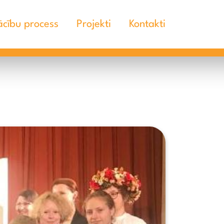
cību process
Projekti
Kontakti