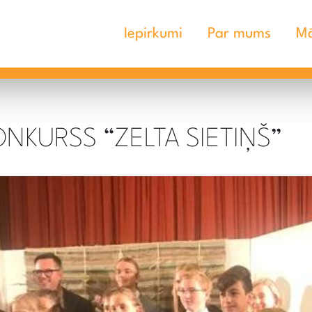
Iepirkumi
Par mums
Mā
NKURSS “ZELTA SIETIŅŠ”