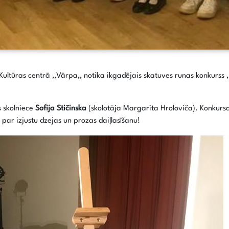
ltūras centrā ,,Vārpa,, notika ikgadējais skatuves runas konkurss ,
s skolniece
Sofija Stičinska
(skolotāja Margarita Hroloviča). Konkurs
par izjustu dzejas un prozas daiļlasīšanu!