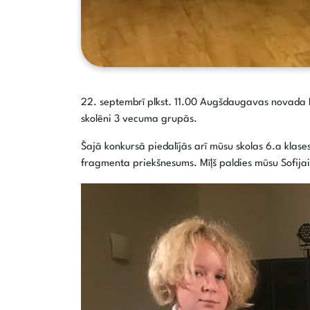
22. septembrī plkst. 11.00 Augšdaugavas novada Ku
skolēni 3 vecuma grupās.
Šajā konkursā piedalījās arī mūsu skolas 6.a klase
fragmenta priekšnesums. Mīļš paldies mūsu Sofijai 